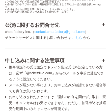
※ ご退場いただいた際の払い戻しは致しかねます。

※ 会場内でのトラブル・盗難・機材破損等に関しまして弊社は一切の責任を負いかねま
す。

※ 会場を出られた際は近隣に溜まらないようお願いいたします。

※ 近隣の方のご迷惑になる行為は固くお断りいたします。
公演に関するお問合せ先
choa factory Inc.（
contact.choafactory@gmail.com
）
チケットサービスに関するお問い合わせは
こちら
から
申し込みに関する注意事項
携帯電話等の受信設定でドメイン指定受信を設定している方
は、必ず「@ticketdive.com」からのメールを事前に受信でき
るように設定してください。
メールが届かない事により、お申し込みが確認できない場合等
でも責任は負いかねます。
お申し込みされたチケットは、理由の如何を問わず、取替・変
更・キャンセルはお受けできません。ただし、抽選申込は抽選
受付期間中のみキャンセルが可能です。