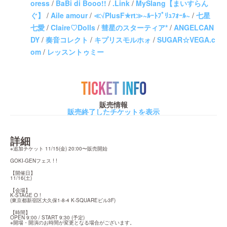
oress
/
BaBi di Booo!!
/
.Link
/
MySlang【まいすらん
ぐ】
/
Aile amour
/
≪√PlusF✯rt≫~ﾙｰﾄﾌﾟﾘｭﾌｫｰﾙ~
/
七星
七愛
/
Claire♡Dolls
/
彗星のスターティア*
/
ANGELCAN
DY
/
奏音コレクト
/
キプリスモルホォ
/
SUGAR☆VEGA.­c
om
/
レッスントゥミー
TICKET INFO
販売情報
販売終了したチケットを表示
詳細
※追加チケット 11/15(金) 20:00〜販売開始
GOKI-GENフェス ! !
【開催日】

11/16(土)
【会場】

K-STAGE O !

(東京都新宿区大久保1-8-4 K-SQUAREビル3F)
【時間】

OPEN 9:00 / START 9:30 (予定)

※開場・開演のお時間が変更となる場合がございます。