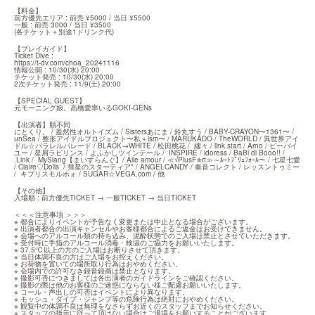
【料金】

前方優先エリア : 前売 ¥5000 / 当日 ¥5500

一般 : 前売 3000 / 当日 ¥3500

(各チケット＋別途1ドリンク代)
【プレイガイド】

https://t-dv.com/choa_20241116
情報公開 : 10/30(水) 20:00

チケット発売 : 10/30(水) 20:00

2次チケット発売 : 11/9(土) 20:00
【SPECIAL GUEST】

元モーニング娘。高橋愛率いるGOKI-GENs
【出演者】順不同

にとくり。 / 蓋然性オルトイズム / Sistersあにま / 鈴丸すう / BABY-CRAYON〜1361〜 / 
unSea / 整形アイドルプロジェクト〜私＋ism〜 / MARUKADO / TheWORLD / 異世界アイ
ドル☆パラレルパレード / BLACK→WHITE / 松田桃花 /  縷々 / link start / Arno / ビーバイ
ユー / 星屑ラビリンス / よふかしツインテール /  INSPIRE / idoress / BaBi di Booo!! / 
.Link /  MySlang【まいすらんぐ】/ Aile amour / ≪√PlusF✯rt≫～ﾙｰﾄﾌﾟﾘｭﾌｫｰﾙ～ / 七星七愛 
/ Claire♡Dolls  / 彗星のスターティア* / ANGELCANDY / 奏音コレクト / レッスントゥミー 
/  キプリスモルホォ / SUGAR☆VEGA.­com / 他
【その他】

入場順 : 前方優先TICKET → 一般TICKET → 当日TICKET
＜＜＜注意事項 ＞＞＞

※ 都合によりイベントが予告なく変更または中止となる場合がございます。

※ 出演者都合の出演キャンセルやお客様都合によるご返金はお受けできません。

※ 会場へのアルコール類の持ち込み、泥酔状態でのご入場は禁止とさせていただきます。

※ 受付時に手指のアルコール消毒・検温のご協力をお願いいたします。

※ 37.5℃以上の方のご入場はお断りさせて頂きます。

※ 当日体調不良の方はご入場をお控えください。

※ お荷物を置いての場所取り行為はおやめください。

※ 会場内での許可なき録音録画は禁止となります。

※ 撮影可否につきましては各出演者のガイドラインをご確認ください。

※ 撮影の際は他のお客様のご迷惑にならない様ご配慮お願いいたします。

※ コール・声出しの可否はイベントにより異なります。

※ モッシュ・ダイブ・ジャンプ等の危険行為は絶対におやめください。

※ 観覧中の体調不良は無理をなさらずお近くのスタッフまでお知らせください。

※ スタッフの指示に従って頂けない場合はご退場をお願いすることがございます。
