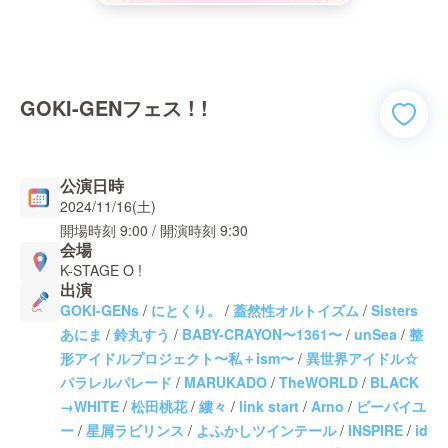
GOKI-GENフェス ! !
公演日時
2024/11/16(土)
開場時刻
9:00
/ 開演時刻
9:30
会場
K-STAGE O !
出演
GOKI-GENs
/
にとくり。
/
蓋然性オルトイズム
/
Sisters
あにま
/
鈴丸すう
/
BABY-CRAYON〜1361〜
/
unSea
/
整
形アイドルプロジェクト〜私＋ism〜
/
異世界アイドル☆
パラレルパレード
/
MARUKADO
/
TheWORLD
/
BLACK
→WHITE
/
松田桃花
/
縷々
/
link start
/
Arno
/
ビーバイユ
ー
/
星屑ラビリンス
/
よふかしツインテール
/
INSPIRE
/
id