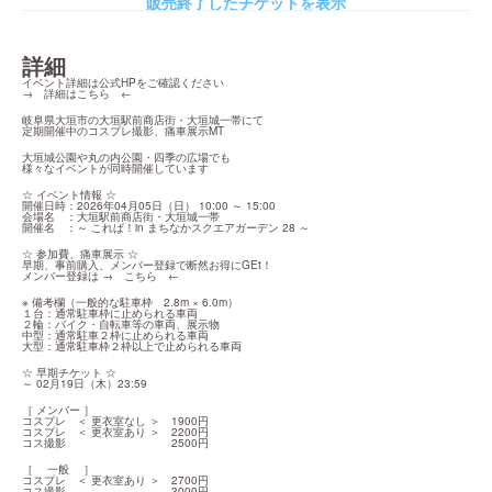
販売終了したチケットを表示
詳細
イベント詳細は公式HPをご確認ください

→　
詳細はこちら
　←
岐阜県大垣市の大垣駅前商店街・大垣城一帯にて

定期開催中のコスプレ撮影、痛車展示MT
大垣城公園や丸の内公園・四季の広場でも

様々なイベントが同時開催しています
☆ イベント情報 ☆

開催日時：2026年04月05日（日） 10:00 ～ 15:00

会場名　：大垣駅前商店街・大垣城一帯

開催名　：～ これぱ！in まちなかスクエアガーデン 28 ～
☆ 参加費、痛車展示 ☆

早期、事前購入、メンバー登録で断然お得にGEt！

メンバー登録は →　
こちら
　←
※ 備考欄（一般的な駐車枠　2.8m × 6.0m）

１台：通常駐車枠に止められる車両

２輪：バイク・自転車等の車両、展示物

中型：通常駐車２枠に止められる車両

大型：通常駐車枠２枠以上で止められる車両
☆ 早期チケット ☆

～ 02月19日（木）23:59
［ メンバー ］

コスプレ　＜ 更衣室なし ＞　1900円

コスプレ　＜ 更衣室あり ＞　2200円

コス撮影　　　　　　　　　  2500円
［ 　一般　 ］

コスプレ　＜ 更衣室あり ＞　2700円

コス撮影　　　　　　　　　  3000円