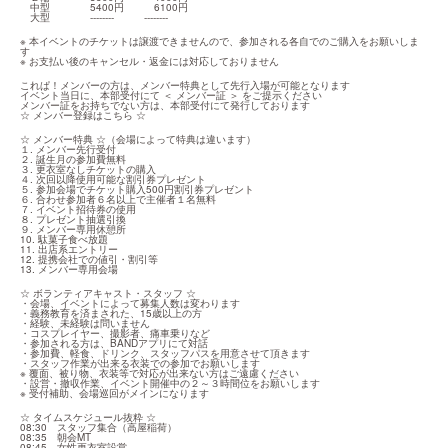
　中型　　　　5400円　　　6100円

　大型　　　　--------　　　--------
※ 本イベントのチケットは譲渡できませんので、参加される各自でのご購入をお願いしま
す

※ お支払い後のキャンセル・返金には対応しておりません
これぱ！メンバーの方は、メンバー特典として先行入場が可能となります

イベント当日に、本部受付にて ＜ メンバー証 ＞ をご提示ください

メンバー証をお持ちでない方は、本部受付にて発行しております

☆ 
メンバー登録はこちら
 ☆
☆ メンバー特典 ☆（会場によって特典は違います）

１. メンバー先行受付

２. 誕生月の参加費無料

３. 更衣室なしチケットの購入

４. 次回以降使用可能な割引券プレゼント

５. 参加会場でチケット購入500円割引券プレゼント

６. 合わせ参加者６名以上で主催者１名無料

７. イベント招待券の使用

８. プレゼント抽選引換

９. メンバー専用休憩所

10. 駄菓子食べ放題

11. 出店系エントリー

12. 提携会社での値引・割引等

13. メンバー専用会場
☆ ボランティアキャスト・スタッフ ☆

・会場、イベントによって募集人数は変わります

・義務教育を済まされた、15歳以上の方

・経験、未経験は問いません

・コスプレイヤー、撮影者、痛車乗りなど

・参加される方は、BANDアプリにて対話

・参加費、軽食、ドリンク、スタッフパスを用意させて頂きます

・スタッフ作業が出来る衣装での参加でお願いします

※ 覆面、被り物、衣装等で対応が出来ない方はご遠慮ください

・設営・撤収作業、イベント開催中の２～３時間位をお願いします

※ 受付補助、会場巡回がメインになります
☆ タイムスケジュール抜粋 ☆

08:30　スタッフ集合（高屋稲荷）

08:35　朝会MT

08:45　女性更衣室設営
