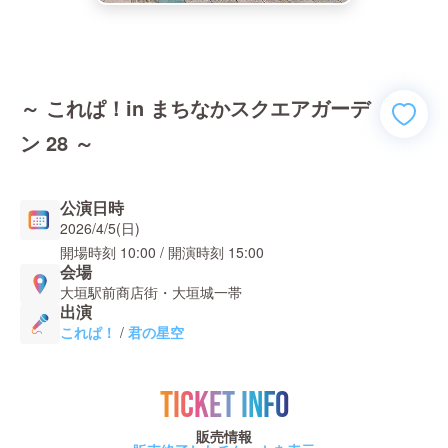
～ これぱ！in まちなかスクエアガーデ
ン 28 ～
公演日時
2026/4/5(日)
開場時刻
10:00
/ 開演時刻
15:00
会場
大垣駅前商店街・大垣城一帯
出演
これぱ！
/
君の星空
TICKET INFO
販売情報