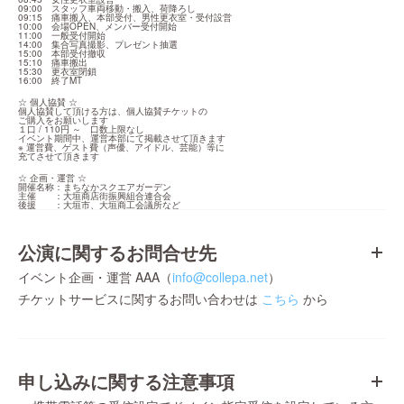
09:00　スタッフ車両移動・搬入、荷降ろし

09:15　痛車搬入、本部受付、男性更衣室・受付設営

10:00　会場OPEN、メンバー受付開始

11:00　一般受付開始

14:00　集合写真撮影、プレゼント抽選

15:00　本部受付撤収

15:10　痛車搬出

15:30　更衣室閉鎖

16:00　終了MT
☆ 個人協賛 ☆

個人協賛して頂ける方は、個人協賛チケットの

ご購入をお願いします

１口 / 110円 ～　口数上限なし

イベント期間中、運営本部にて掲載させて頂きます

※ 運営費、ゲスト費（声優、アイドル、芸能）等に

充てさせて頂きます
☆ 企画・運営 ☆

開催名称：まちなかスクエアガーデン

主催　　：大垣商店街振興組合連合会

後援　　：大垣市、大垣商工会議所など
公演に関するお問合せ先
イベント企画・運営 AAA（
info@collepa.net
）
チケットサービスに関するお問い合わせは
こちら
から
申し込みに関する注意事項