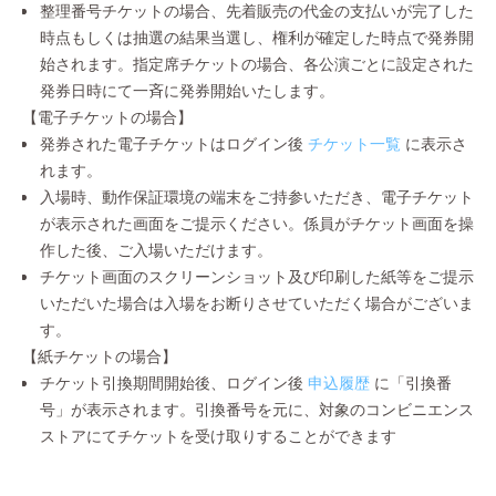
整理番号チケットの場合、先着販売の代金の支払いが完了した
時点もしくは抽選の結果当選し、権利が確定した時点で発券開
始されます。指定席チケットの場合、各公演ごとに設定された
発券日時にて一斉に発券開始いたします。
【電子チケットの場合】
発券された電子チケットはログイン後
チケット一覧
に表示さ
れます。
入場時、動作保証環境の端末をご持参いただき、電子チケット
が表示された画面をご提示ください。係員がチケット画面を操
作した後、ご入場いただけます。
チケット画面のスクリーンショット及び印刷した紙等をご提示
いただいた場合は入場をお断りさせていただく場合がございま
す。
【紙チケットの場合】
チケット引換期間開始後、ログイン後
申込履歴
に「引換番
号」が表示されます。引換番号を元に、対象のコンビニエンス
ストアにてチケットを受け取りすることができます