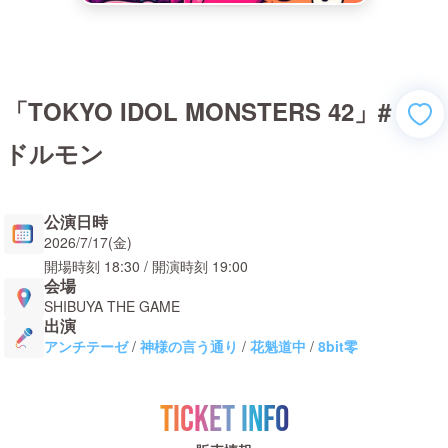
「TOKYO IDOL MONSTERS 42」#
ドルモン
公演日時
2026/7/17(金)
開場時刻
18:30
/ 開演時刻
19:00
会場
SHIBUYA THE GAME
出演
アンチテーゼ
/
神様の言う通り
/
花魁道中
/
8bit零
TICKET INFO