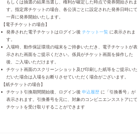
もしくは抽選の結果当選し、権利が確定した時点で発券開始されま
す。指定席チケットの場合、各公演ごとに設定された発券日時にて
一斉に発券開始いたします。
【電子チケットの場合】
発券された電子チケットはログイン後
チケット一覧
に表示されま
す。
入場時、動作保証環境の端末をご持参いただき、電子チケットが表
示された画面をご提示ください。係員がチケット画面を操作した
後、ご入場いただけます。
チケット画面のスクリーンショット及び印刷した紙等をご提示いた
だいた場合は入場をお断りさせていただく場合がございます。
【紙チケットの場合】
チケット引換期間開始後、ログイン後
申込履歴
に「引換番号」が
表示されます。引換番号を元に、対象のコンビニエンスストアにて
チケットを受け取りすることができます