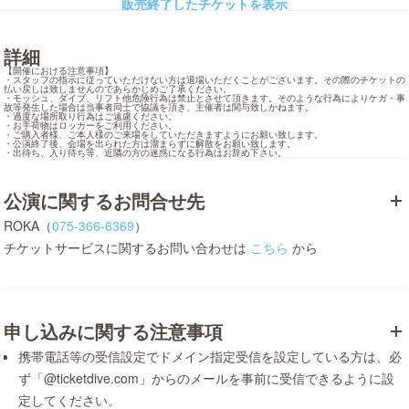
販売終了したチケットを表示
詳細
【開催における注意事項】

・スタッフの指示に従っていただけない方は退場いただくことがございます。その際のチケットの
払い戻しは致しませんのであらかじめご了承ください。

・モッシュ、ダイブ、リフト他危険行為は禁止とさせて頂きます。そのような行為によりケガ・事
故等発生した場合は当事者同士で協議を頂き、主催者は関与致しかねます。

・過度な場所取り行為はご遠慮ください。

・お手荷物はロッカーをご利用ください。

・ご購入者様、ご本人様のご来場をしていただきますようにお願い致します。

・公演終了後、会場を出られた方は溜まらずに解散をお願い致します。

・出待ち、入り待ち等、近隣の方の迷惑になる行為はお辞め下さい。
公演に関するお問合せ先
ROKA（
075-366-6369
）
チケットサービスに関するお問い合わせは
こちら
から
申し込みに関する注意事項
携帯電話等の受信設定でドメイン指定受信を設定している方は、必
ず「@ticketdive.com」からのメールを事前に受信できるように設
定してください。