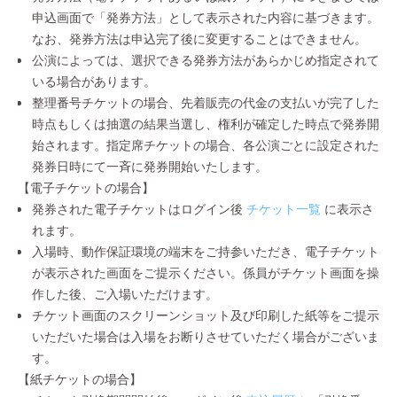
申込画面で「発券方法」として表示された内容に基づきます。
なお、発券方法は申込完了後に変更することはできません。
公演によっては、選択できる発券方法があらかじめ指定されて
いる場合があります。
整理番号チケットの場合、先着販売の代金の支払いが完了した
時点もしくは抽選の結果当選し、権利が確定した時点で発券開
始されます。指定席チケットの場合、各公演ごとに設定された
発券日時にて一斉に発券開始いたします。
【電子チケットの場合】
発券された電子チケットはログイン後
チケット一覧
に表示さ
れます。
入場時、動作保証環境の端末をご持参いただき、電子チケット
が表示された画面をご提示ください。係員がチケット画面を操
作した後、ご入場いただけます。
チケット画面のスクリーンショット及び印刷した紙等をご提示
いただいた場合は入場をお断りさせていただく場合がございま
す。
【紙チケットの場合】