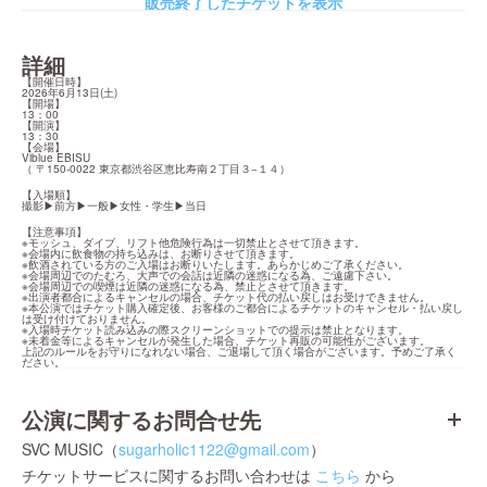
販売終了したチケットを表示
詳細
【開催日時】

2026年6月13日(土)

【開場】

13：00

【開演】

13：30

【会場】

Viblue EBISU

（ 〒150-0022 東京都渋谷区恵比寿南２丁目３−１４）
【入場順】

撮影▶︎前方▶︎一般▶︎女性・学生▶︎当日
【注意事項】

※モッシュ、ダイブ、リフト他危険行為は一切禁止とさせて頂きます。

※会場内に飲食物の持ち込みは、お断りさせて頂きます。

※飲酒されている方のご入場はお断りいたします。あらかじめご了承ください。

※会場周辺でのたむろ、大声での会話は近隣の迷惑になる為、ご遠慮下さい。

※会場周辺での喫煙は近隣の迷惑になる為、禁止とさせて頂きます。

※出演者都合によるキャンセルの場合、チケット代の払い戻しはお受けできません。

※本公演ではチケット購入確定後、お客様のご都合によるチケットのキャンセル・払い戻し
は受け付けておりません。

※入場時チケット読み込みの際スクリーンショットでの提示は禁止となります。

※未着金等によるキャンセルが発生した場合、チケット再販の可能性がございます。

上記のルールをお守りになれない場合、ご退場して頂く場合がございます。予めご了承く
ださい。
公演に関するお問合せ先
SVC MUSIC（
sugarholic1122@gmail.com
）
チケットサービスに関するお問い合わせは
こちら
から