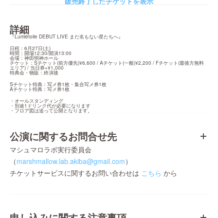
販売終了したチケットを表示
詳細
『Lumiétoile DEBUT LIVE まだ名もない星たちへ』
日程：6月27日(土)

時間：開場12:30/開演13:00

会場：神田明神ホール

チケット：Sチケット(前方優先)¥6,600 / Aチケット(一般)¥2,200 / Fチケット(最後方無料
エリア) / 当日券+¥1,000

特典会・物販：終演後
Sチケット特典：写メ券1枚・集合写メ券1枚

Aチケット特典：写メ券1枚
・オールスタンディング

・別途1ドリンク代が必要になります

・フロア図は追って公開となります。
公演に関するお問合せ先
マシュマロラボ実行委員会
（
marshmallow.lab.akiba@gmail.com
）
チケットサービスに関するお問い合わせは
こちら
から
申し込みに関する注意事項