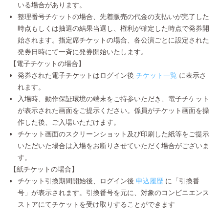
いる場合があります。
整理番号チケットの場合、先着販売の代金の支払いが完了した
時点もしくは抽選の結果当選し、権利が確定した時点で発券開
始されます。指定席チケットの場合、各公演ごとに設定された
発券日時にて一斉に発券開始いたします。
【電子チケットの場合】
発券された電子チケットはログイン後
チケット一覧
に表示さ
れます。
入場時、動作保証環境の端末をご持参いただき、電子チケット
が表示された画面をご提示ください。係員がチケット画面を操
作した後、ご入場いただけます。
チケット画面のスクリーンショット及び印刷した紙等をご提示
いただいた場合は入場をお断りさせていただく場合がございま
す。
【紙チケットの場合】
チケット引換期間開始後、ログイン後
申込履歴
に「引換番
号」が表示されます。引換番号を元に、対象のコンビニエンス
ストアにてチケットを受け取りすることができます