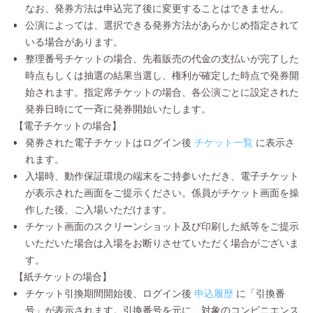
なお、発券方法は申込完了後に変更することはできません。
公演によっては、選択できる発券方法があらかじめ指定されて
いる場合があります。
整理番号チケットの場合、先着販売の代金の支払いが完了した
時点もしくは抽選の結果当選し、権利が確定した時点で発券開
始されます。指定席チケットの場合、各公演ごとに設定された
発券日時にて一斉に発券開始いたします。
【電子チケットの場合】
発券された電子チケットはログイン後
チケット一覧
に表示さ
れます。
入場時、動作保証環境の端末をご持参いただき、電子チケット
が表示された画面をご提示ください。係員がチケット画面を操
作した後、ご入場いただけます。
チケット画面のスクリーンショット及び印刷した紙等をご提示
いただいた場合は入場をお断りさせていただく場合がございま
す。
【紙チケットの場合】
チケット引換期間開始後、ログイン後
申込履歴
に「引換番
号」が表示されます。引換番号を元に、対象のコンビニエンス