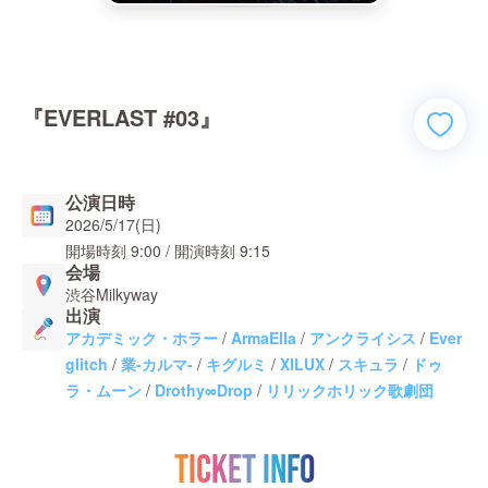
『EVERLAST #03』
公演日時
2026/5/17(日)
開場時刻
9:00
/ 開演時刻
9:15
会場
渋谷Milkyway
出演
アカデミック・ホラー
/
ArmaElla
/
アンクライシス
/
Ever
glitch
/
業-カルマ-
/
キグルミ
/
XILUX
/
スキュラ
/
ドゥ
ラ・ムーン
/
Drothy∞Drop
/
リリックホリック歌劇団
TICKET INFO