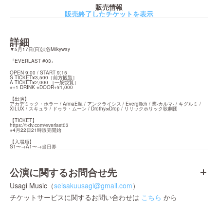
販売情報
販売終了したチケットを表示
詳細
▼5月17日(日)渋谷Milkyway
『EVERLAST #03』
OPEN 9:00 / START 9:15

S TICKET¥3,500［前方観覧］

A TICKET¥2,000 ［一般観覧］

※+1 DRINK ※DOOR+¥1,000
【出演】

アカデミック・ホラー / ArmaElla / アンクライシス / Everglitch / 業-カルマ- / キグルミ / 
XILUX / スキュラ / ドゥラ・ムーン / Drothy∞Drop / リリックホリック歌劇団
https://t-dv.com/everlast03
※4月22日21時販売開始
【入場順】

S1〜→A1〜→当日券
公演に関するお問合せ先
Usagi Music（
seisakuusagi@gmail.com
）
チケットサービスに関するお問い合わせは
こちら
から