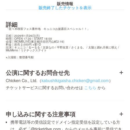
販売情報
販売終了したチケットを表示
詳細
「佐々木喫茶フェス番外地　キュニコお披露目スペシャル！！」
日程 | 2026年1月26日(月)

時間 | OPEN 17:30 / START 18:00

会場 | WOMBLIVE(東京都渋谷区円山町2-16)

料金 | 前売 2,000円 ※要1D

出演 | キュニコ / るーるる / 文坂なの / 平野友里 / さくまる。 / 太陽と踊れ月夜に唄え / 
MiuMeno / リナチックステイト
※入場順：整理番号順
公演に関するお問合せ先
Chicken Co., Ltd.（
kabushikigaisha.chicken@gmail.com
）
チケットサービスに関するお問い合わせは
こちら
から
申し込みに関する注意事項
携帯電話等の受信設定でドメイン指定受信を設定している方
は、必ず「@ticketdive.com」からのメールを事前に受信でき