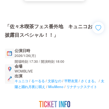
「佐々木喫茶フェス番外地 キュニコお
披露目スペシャル！！」
公演日時
2026/1/26(月)
開場時刻
17:30
/ 開演時刻
18:00
会場
WOMBLIVE
出演
キュニコ
/
るーるる
/
文坂なの
/
平野友里
/
さくまる。
/
太
陽と踊れ月夜に唄え
/
MiuMeno
/
リナチックステイト
TICKET INFO