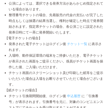
公演によっては、選択できる発券方法があらかじめ指定されて
いる場合があります。
整理番号チケットの場合、先着販売の代金の支払いが完了した
時点もしくは抽選の結果当選し、権利が確定した時点で発券開
始されます。指定席チケットの場合、各公演ごとに設定された
発券日時にて一斉に発券開始いたします。
【電子チケットの場合】
発券された電子チケットはログイン後
チケット一覧
に表示さ
れます。
入場時、動作保証環境の端末をご持参いただき、電子チケット
が表示された画面をご提示ください。係員がチケット画面を操
作した後、ご入場いただけます。
チケット画面のスクリーンショット及び印刷した紙等をご提示
いただいた場合は入場をお断りさせていただく場合がございま
す。
【紙チケットの場合】
チケット引換期間開始後、ログイン後
申込履歴
に「引換番
号」が表示されます。引換番号を元に、対象のコンビニエンス
ストアにてチケットを受け取りすることができます