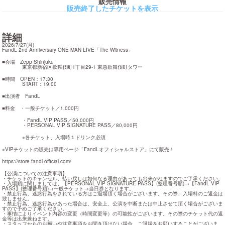
販売情報
販売終了したチケットを表示
詳細
2026/7/27(月)

FandL 2nd Anniversary ONE MAN LIVE「The Witness」
■会場　Zepp Shinjuku

　　　　東京都新宿区歌舞伎町1丁目29-1 東急歌舞伎町タワー
■時間　OPEN：17:30

　　　　START：19:00
■出演者　FandL
■料金　・一般チケット／1,000円
　　　　・FandL VIP PASS／50,000円

　　　　・PERSONAL VIP SIGNATURE PASS／80,000円
　　　　※各チケット、入場時１ドリンク必須
※VIPチケットの販売は専用ページ「FandLオフィシャルストア」にて販売！
https://store.fandl-official.com/
【公演についての注意事項】

・チケットのキャンセル、払い戻しは如何なる理由があっても出来かねますのでご了承ください。

・入場順に関しましては、【PERSONAL VIP SIGNATURE PASS】(整理番号順)→【FandL VIP 
PASS】(整理番号順)→一般チケット→当日券となります。

・禁止行為、迷惑行為をされている方はご退場頂く場合がございます。その際、入場料のご返金は
致しません。

・禁止行為、迷惑行為があった場合は、安全上、公演を中断または中止させて頂く場合がございま
すので予めご了承ください。

・事情によりイベント内容の変更（時間変更等）の可能性がございます。その際のチケット代の返
金等は出来兼ねます。

・スタッフからのお願いや注意事項をお聞き頂けない場合、ご退場をお願いすることがございま