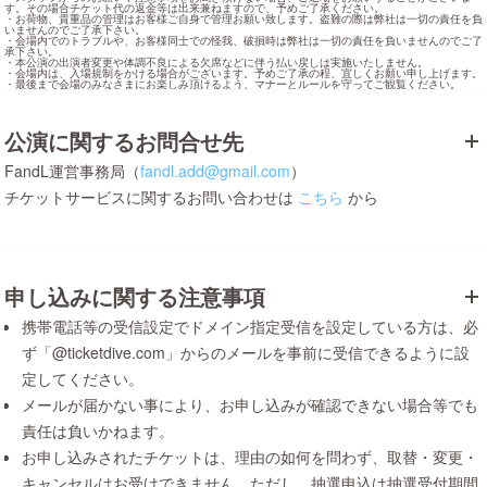
す。その場合チケット代の返金等は出来兼ねますので、予めご了承ください。

・お荷物、貴重品の管理はお客様ご自身で管理お願い致します。盗難の際は弊社は一切の責任を負
いませんのでご了承下さい。

・会場内でのトラブルや、お客様同士での怪我、破損時は弊社は一切の責任を負いませんのでご了
承下さい。

・本公演の出演者変更や体調不良による欠席などに伴う払い戻しは実施いたしません。

・会場内は、入場規制をかける場合がございます。予めご了承の程、宜しくお願い申し上げます。

・最後まで会場のみなさまにお楽しみ頂けるよう、マナーとルールを守ってご観覧ください。
公演に関するお問合せ先
FandL運営事務局（
fandl.add@gmail.com
）
チケットサービスに関するお問い合わせは
こちら
から
申し込みに関する注意事項
携帯電話等の受信設定でドメイン指定受信を設定している方は、必
ず「@ticketdive.com」からのメールを事前に受信できるように設
定してください。
メールが届かない事により、お申し込みが確認できない場合等でも
責任は負いかねます。
お申し込みされたチケットは、理由の如何を問わず、取替・変更・
キャンセルはお受けできません。ただし、抽選申込は抽選受付期間