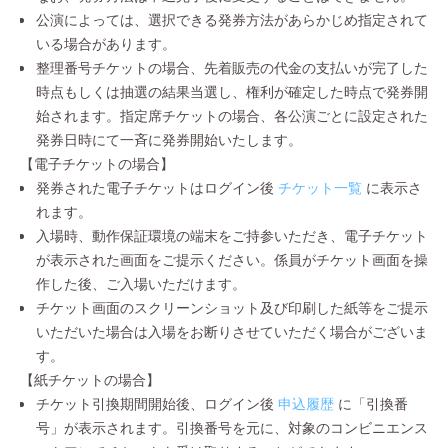
公演によっては、選択できる発券方法があらかじめ指定されて
いる場合があります。
整理番号チケットの場合、先着販売の代金の支払いが完了した
時点もしくは抽選の結果当選し、権利が確定した時点で発券開
始されます。指定席チケットの場合、各公演ごとに設定された
発券日時にて一斉に発券開始いたします。
【電子チケットの場合】
発券された電子チケットはログイン後
チケット一覧
に表示さ
れます。
入場時、動作保証環境の端末をご持参いただき、電子チケット
が表示された画面をご提示ください。係員がチケット画面を操
作した後、ご入場いただけます。
チケット画面のスクリーンショット及び印刷した紙等をご提示
いただいた場合は入場をお断りさせていただく場合がございま
す。
【紙チケットの場合】
チケット引換期間開始後、ログイン後
申込履歴
に「引換番
号」が表示されます。引換番号を元に、対象のコンビニエンス