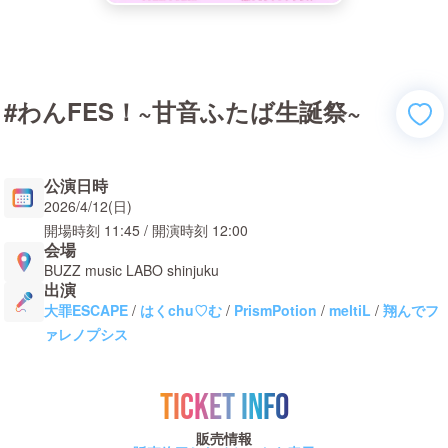
#わんFES！~甘音ふたば生誕祭~
公演日時
2026/4/12(日)
開場時刻
11:45
/ 開演時刻
12:00
会場
BUZZ music LABO shinjuku
出演
大罪ESCAPE
/
はくchu♡む
/
PrismPotion
/
meltiL
/
翔んでフ
ァレノプシス
TICKET INFO
販売情報