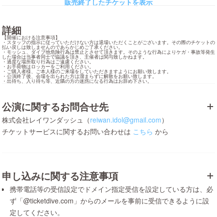
販売終了したチケットを表示
詳細
【開催における注意事項】

・スタッフの指示に従っていただけない方は退場いただくことがございます。その際のチケットの
払い戻しは致しませんのであらかじめご了承ください。

・モッシュ、ダイブ他危険行為は禁止とさせて頂きます。そのような行為によりケガ・事故等発生
した場合は当事者同士で協議を頂き、主催者は関与致しかねます。

・過度な場所取り行為はご遠慮ください。

・お手荷物はロッカーをご利用ください。

・ご購入者様、ご本人様のご来場をしていただきますようにお願い致します。

・公演終了後、会場を出られた方は溜まらずに解散をお願い致します。

・出待ち、入り待ち等、近隣の方の迷惑になる行為はお辞め下さい。
公演に関するお問合せ先
株式会社レイワンダッシュ（
reiwan.idol@gmail.com
）
チケットサービスに関するお問い合わせは
こちら
から
申し込みに関する注意事項
携帯電話等の受信設定でドメイン指定受信を設定している方は、必
ず「@ticketdive.com」からのメールを事前に受信できるように設
定してください。