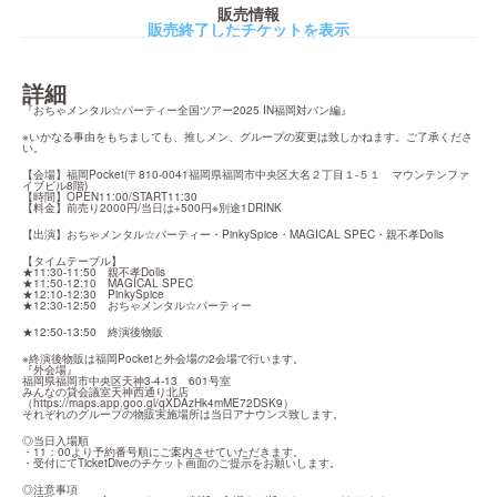
販売情報
販売終了したチケットを表示
詳細
『おちゃメンタル☆パーティー全国ツアー2025 IN福岡対バン編』
※いかなる事由をもちましても、推しメン、グループの変更は致しかねます。ご了承くださ
い。
【会場】福岡Pocket(〒810-0041福岡県福岡市中央区大名２丁目１-５１　マウンテンファ
イブビル8階)

【時間】OPEN11:00/START11:30

【料金】前売り2000円/当日は+500円※別途1DRINK
【出演】おちゃメンタル☆パーティー・PinkySpice・MAGICAL SPEC・親不孝Dolls
【タイムテーブル】

★11:30-11:50　親不孝Dolls

★11:50-12:10　MAGICAL SPEC

★12:10-12:30　PinkySpice

★12:30-12:50　おちゃメンタル☆パーティー
★12:50-13:50　終演後物販
※終演後物販は福岡Pocketと外会場の2会場で行います。

『外会場』

福岡県福岡市中央区天神3-4-13　601号室

みんなの貸会議室天神西通り北店　

（
https://maps.app.goo.gl/qXDAzHk4mME72DSK9
）

それぞれのグループの物販実施場所は当日アナウンス致します。
◎当日入場順

・11：00より予約番号順にご案内させていただきます。

・受付にてTicketDiveのチケット画面のご提示をお願いします。
◎注意事項
