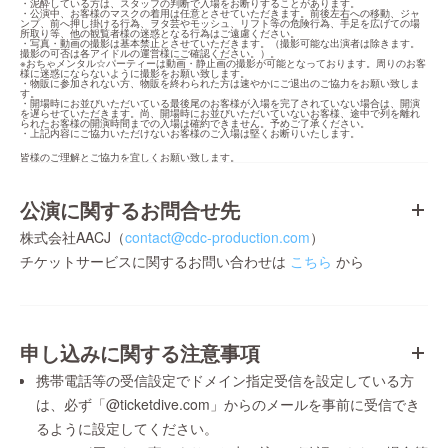
・泥酔している方は、スタッフの判断で入場をお断りすることがあります。

・公演中、お客様のマスクの着用は任意とさせていただきます。前後左右への移動、ジャ
ンプ、前へ押し掛ける行為、ヲタ芸やモッシュ、リフト等の危険行為、手足を広げての場
所取り等、他の観覧者様の迷惑となる行為はご遠慮ください。

・写真・動画の撮影は基本禁止とさせていただきます。（撮影可能な出演者は除きます。
撮影の可否は各アイドルの運営様にご確認ください。）。

※おちゃメンタル☆パーティーは動画・静止画の撮影が可能となっております。周りのお客
様に迷惑にならないように撮影をお願い致します。

・物販に参加されない方、物販を終わられた方は速やかにご退出のご協力をお願い致しま
す。

・開場時にお並びいただいている最後尾のお客様が入場を完了されていない場合は、開演
を遅らせていただきます。尚、開場時にお並びいただいていないお客様、途中で列を離れ
られたお客様の開演時間までの入場は確約できません。予めご了承ください。

・上記内容にご協力いただけないお客様のご入場は堅くお断りいたします。
皆様のご理解とご協力を宜しくお願い致します。
公演に関するお問合せ先
株式会社AACJ（
contact@cdc-production.com
）
チケットサービスに関するお問い合わせは
こちら
から
申し込みに関する注意事項
携帯電話等の受信設定でドメイン指定受信を設定している方
は、必ず「@ticketdive.com」からのメールを事前に受信でき
るように設定してください。