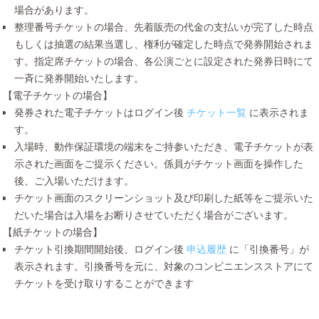
場合があります。
整理番号チケットの場合、先着販売の代金の支払いが完了した時点
もしくは抽選の結果当選し、権利が確定した時点で発券開始されま
す。指定席チケットの場合、各公演ごとに設定された発券日時にて
一斉に発券開始いたします。
【電子チケットの場合】
発券された電子チケットはログイン後
チケット一覧
に表示されま
す。
入場時、動作保証環境の端末をご持参いただき、電子チケットが表
示された画面をご提示ください。係員がチケット画面を操作した
後、ご入場いただけます。
チケット画面のスクリーンショット及び印刷した紙等をご提示いた
だいた場合は入場をお断りさせていただく場合がございます。
【紙チケットの場合】
チケット引換期間開始後、ログイン後
申込履歴
に「引換番号」が
表示されます。引換番号を元に、対象のコンビニエンスストアにて
チケットを受け取りすることができます