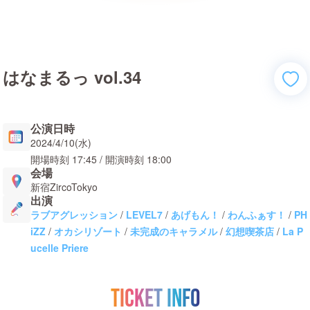
はなまるっ vol.34
公演日時
2024/4/10(水)
開場時刻
17:45
/ 開演時刻
18:00
会場
新宿ZircoTokyo
出演
ラブアグレッション
/
LEVEL7
/
あげもん！
/
わんふぁす！
/
PH
iZZ
/
オカシリゾート
/
未完成のキャラメル
/
幻想喫茶店
/
La P
ucelle Priere
TICKET INFO