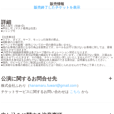
販売情報
販売終了したチケットを表示
詳細
■再入場可（別途1D）

■声出し可（マスク着用は任意）

■ジャンプ可
【注意事項】

■リフト、ダイブ、サーフ、モッシュ行為等の禁止。

■泥酔者の入場不可。

■イベント中の盗難・紛失についての一切の責任は負いません。

■他のお客様の迷惑となる行為は全面禁止です。ルールをお守り頂けないお客様に対しては、退場
処分とさせて頂きます。

■LIVE中の録画録音撮影は各グループ様のレギュレーション対応となります。

■入場時に顔写真付き身分証明書の確認をする場合がございます。ご提示頂けない場合、入場はお
断りさせていただきます。その場合、チケットの払い戻しはいたしませんのでご了承ください。 ※
顔写真付き身分証をお持ちでない場合は本人確認のできる身分証、証明書をお持ちください。

■場内、ロビーなどでのご歓談はお控えください。

■出演者やお客様の都合による返金対応などは一切応じられませんので予めご了承ください。
公演に関するお問合せ先
株式会社ふわり（
hanamaru.fuwari@gmail.com
）
チケットサービスに関するお問い合わせは
こちら
から