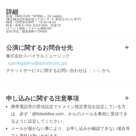
詳細
会場：PARLOUR『SPIRAL』(旧 majide)

(東京都渋谷区神宮前１丁目１９−４ 原宿玉川ビル B1F)

時間：OPEN/START 　18:30/18:45

料金：前売￥1500 当日¥1900　別途1D

(イベント観覧＋スチール撮影OK)

女性/学生：観覧無料+1D¥600
公演に関するお問合せ先
株式会社スパイラルミュージック
（
genkigaderu@spiralmusic.jp
）
チケットサービスに関するお問い合わせは
こちら
から
申し込みに関する注意事項
携帯電話等の受信設定でドメイン指定受信を設定している方
は、必ず「@ticketdive.com」からのメールを事前に受信でき
るように設定してください。
メールが届かない事により、お申し込みが確認できない場合等
でも責任は負いかねます。