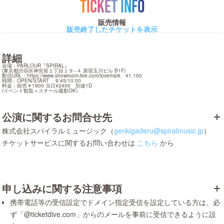
TICKET INFO
販売情報
販売終了したチケットを表示
詳細
会場：PARLOUR『SPIRAL』

(東京都渋谷区神宮前１丁目１９−４ 原宿玉川ビル B1F)

配信URL：
https://www.showroom-live.com/lovemark
　¥1.100

時間：OPEN/START 　9:45/10:00

料金：前売￥1900 当日¥2400　別途1D

(イベント観覧＋スチール撮影OK)
公演に関するお問合せ先
株式会社スパイラルミュージック（
genkigaderu@spiralmusic.jp
）
チケットサービスに関するお問い合わせは
こちら
から
申し込みに関する注意事項
携帯電話等の受信設定でドメイン指定受信を設定している方は、必
ず「@ticketdive.com」からのメールを事前に受信できるように設