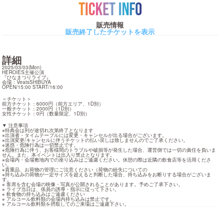
TICKET INFO
販売情報
販売終了したチケットを表示
詳細
2025/03/03(Mon)

HEROIES主催公演

『ひなまつりライブ』

会場：VeatsSHIBUYA

OPEN/15:00 START/16:00
＜チケット＞

前方チケット：6000円（前方エリア、1D別）

一般チケット：2000円（1D別）

女性チケット：0円（数量限定、1D別）
▼ 注意事項

※特典会は列が途切れ次第終了となります

※出演者・タイムテーブルには変更・キャンセルが出る場合がございます。

※出演変更/キャンセルに伴うチケットの払い戻しは致しませんのでご了承ください。

※迷惑・危険行為は一切禁止です。

※危険行為に伴う、お客様間のトラブルや破損等が発生した場合、運営側では一切の責任を負いま
せん。また、本イベントは出入り禁止となります。

※会場内・会場敷地内での座り込みはご遠慮ください。休憩の際は近隣の飲食店等を活用くださ
い。

※貴重品、お荷物の管理にご注意ください（荷物の紛失についての

※持ち込みの荷物が一定サイズを超えると判断した場合、持ち込みをお断りする場合がございま
す。

※ 客席を含む会場の映像・写真が公開されることがあります。予めご了承下さい。

※ ライブ当日は、係員の誘導・指示に従って下さい。

※ 飲食物の持ち込みはご遠慮ください

※ アルコール飲料類の会場内持ち込みは禁止です。

※ アルコール飲料類を摂取してのご来場はご遠慮下さい。