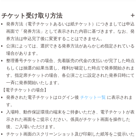
チケット受け取り方法
発券方法（電子チケットあるいは紙チケット）につきましては申込
画面で「発券方法」として表示された内容に基づきます。なお、発
券方法は申込完了後に変更することはできません。
公演によっては、選択できる発券方法があらかじめ指定されている
場合があります。
整理番号チケットの場合、先着販売の代金の支払いが完了した時点
もしくは抽選の結果当選し、権利が確定した時点で発券開始されま
す。指定席チケットの場合、各公演ごとに設定された発券日時にて
一斉に発券開始いたします。
【電子チケットの場合】
発券された電子チケットはログイン後
チケット一覧
に表示されま
す。
入場時、動作保証環境の端末をご持参いただき、電子チケットが表
示された画面をご提示ください。係員がチケット画面を操作した
後、ご入場いただけます。
チケット画面のスクリーンショット及び印刷した紙等をご提示いた