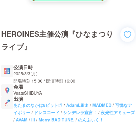
HEROINES主催公演『ひなまつり
ライブ』
公演日時
2025/3/3(月)
開場時刻
15:00
/ 開演時刻
16:00
会場
VeatsSHIBUYA
出演
あたまのなかは8ビット!?
/
AdamLilith
/
MADMED
/
可憐なア
イボリー
/
ドレスコード
/
シンデレラ宣言！
/
夜光性アミューズ
/
AVAM
/
Ill
/
Merry BAD TUNE.
/
のんふぃく！