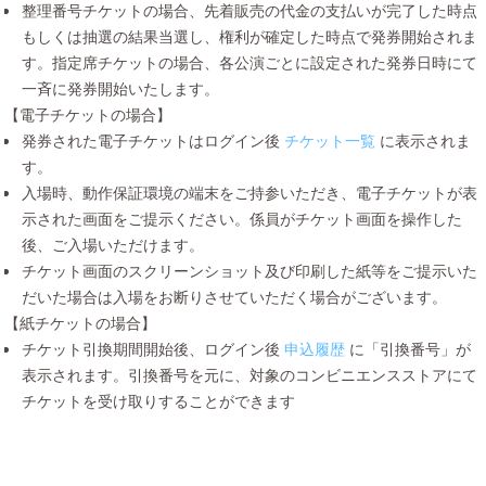
整理番号チケットの場合、先着販売の代金の支払いが完了した時点
もしくは抽選の結果当選し、権利が確定した時点で発券開始されま
す。指定席チケットの場合、各公演ごとに設定された発券日時にて
一斉に発券開始いたします。
【電子チケットの場合】
発券された電子チケットはログイン後
チケット一覧
に表示されま
す。
入場時、動作保証環境の端末をご持参いただき、電子チケットが表
示された画面をご提示ください。係員がチケット画面を操作した
後、ご入場いただけます。
チケット画面のスクリーンショット及び印刷した紙等をご提示いた
だいた場合は入場をお断りさせていただく場合がございます。
【紙チケットの場合】
チケット引換期間開始後、ログイン後
申込履歴
に「引換番号」が
表示されます。引換番号を元に、対象のコンビニエンスストアにて
チケットを受け取りすることができます