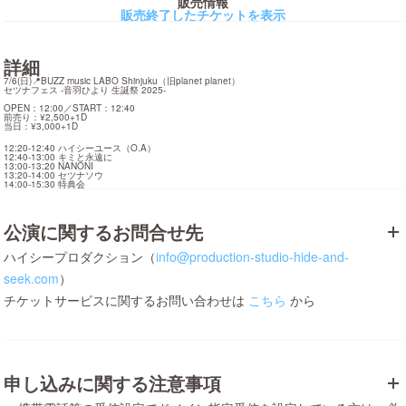
販売情報
販売終了したチケットを表示
詳細
7/6(日)📍BUZZ music LABO Shinjuku（旧planet planet）

セツナフェス -音羽ひより 生誕祭 2025-

⠀

OPEN：12:00／START：12:40

前売り：¥2,500+1D

当日：¥3,000+1D
12:20-12:40 ハイシーユース（O.A）

12:40-13:00 キミと永遠に

13:00-13:20 NANONI

13:20-14:00 セツナソウ

14:00-15:30 特典会
公演に関するお問合せ先
ハイシープロダクション（
info@production-studio-hide-and-
seek.com
）
チケットサービスに関するお問い合わせは
こちら
から
申し込みに関する注意事項