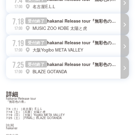
7.4
名古屋E.L.L
17:00
7.18
受付終了
hakanai Release tour『無彩色の青』- HYOGO -
MUSIC ZOO KOBE 太陽と虎
17:00
7.19
受付終了
hakanai Release tour『無彩色の青』- OSAKA -
大阪Yogibo META VALLEY
17:00
7.25
受付終了
hakanai Release tour『無彩色の青』- FINAL -
BLAZE GOTANDA
17:00
詳細
hakanai Release tour

『無彩色の青』
7/4（土）［名古屋］E.L.L

7/18（土）［兵庫］太陽と虎

7/19（日）［大阪］Yogibo META VALLEY

7/25（土）［FINAL］BLAZE GOTANDA
[出演]

hakanai