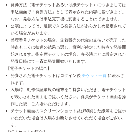
発券方法（電子チケットあるいは紙チケット）につきましては
申込画面で「発券方法」として表示された内容に基づきます。
なお、発券方法は申込完了後に変更することはできません。
公演によっては、選択できる発券方法があらかじめ指定されて
いる場合があります。
整理番号チケットの場合、先着販売の代金の支払いが完了した
時点もしくは抽選の結果当選し、権利が確定した時点で発券開
始されます。指定席チケットの場合、各公演ごとに設定された
発券日時にて一斉に発券開始いたします。
【電子チケットの場合】
発券された電子チケットはログイン後
チケット一覧
に表示さ
れます。
入場時、動作保証環境の端末をご持参いただき、電子チケット
が表示された画面をご提示ください。係員がチケット画面を操
作した後、ご入場いただけます。
チケット画面のスクリーンショット及び印刷した紙等をご提示
いただいた場合は入場をお断りさせていただく場合がございま
す。
【紙チケットの場合】