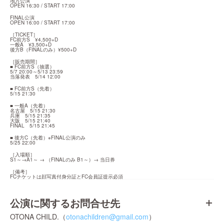
地方公演

OPEN 16:30 / START 17:00
FINAL公演

OPEN 16:00 / START 17:00
［TICKET］

FC前方S　¥4,500+D

一般A　¥3,500+D

後方B（FINALのみ）¥500+D
［販売期間］

■ FC前方S（抽選）

5/7 20:00～5/13 23:59

当落発表　5/14 12:00
■ FC前方S（先着）

5/15 21:30
■ 一般A（先着）

名古屋　5/15 21:30

兵庫　5/15 21:35

大阪　5/15 21:40

FINAL　5/15 21:45
■ 後方C（先着）※FINAL公演のみ

5/25 22:00
［入場順］

S1～→A1～ → （FINALのみ B1～）→ 当日券
［備考］

FCチケットは顔写真付身分証とFC会員証提示必須
公演に関するお問合せ先
OTONA CHILD.（
otonachildren@gmail.com
）