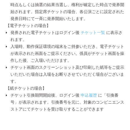
時点もしくは抽選の結果当選し、権利が確定した時点で発券開
始されます。指定席チケットの場合、各公演ごとに設定された
発券日時にて一斉に発券開始いたします。
【電子チケットの場合】
発券された電子チケットはログイン後
チケット一覧
に表示さ
れます。
入場時、動作保証環境の端末をご持参いただき、電子チケット
が表示された画面をご提示ください。係員がチケット画面を操
作した後、ご入場いただけます。
チケット画面のスクリーンショット及び印刷した紙等をご提示
いただいた場合は入場をお断りさせていただく場合がございま
す。
【紙チケットの場合】
チケット引換期間開始後、ログイン後
申込履歴
に「引換番
号」が表示されます。引換番号を元に、対象のコンビニエンス
ストアにてチケットを受け取りすることができます