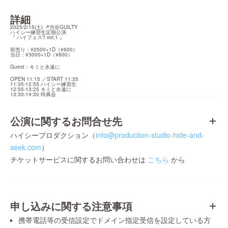
詳細
2025/2/15(土) 📍渋谷GUILTY

ハイシー練習生定期公演

『 ハイフェス!! vol.1 』
前売り：¥2500+1D（¥600）

当日：¥3000+1D（¥600）
Guest：キミと永遠に
OPEN 11:15 ／START 11:35

11:35-12:55 ハイシー練習生

12:55-13:25 キミと永遠に

13:30-14:30 特典会
公演に関するお問合せ先
ハイシープロダクション（
info@production-studio-hide-and-
seek.com
）
チケットサービスに関するお問い合わせは
こちら
から
申し込みに関する注意事項
携帯電話等の受信設定でドメイン指定受信を設定している方