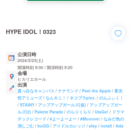
HYPE IDOL！0323
公演日時
2024/3/23(土)
開場時刻
9:00
/ 開演時刻
9:20
会場
ヒカリエホール
出演
真っ白なキャンバス
/
ナナランド
/
Peel the Apple
/
夜光
性アミューズ
/
なんキニ！
/
ネコプラpixx.
/
のんふぃく！
/
STAiNY
/
アップアップガールズ(仮)
/
アップアップガー
ルズ(2)
/
Palette Parade
/
のらりくらり
/
UtaGe!
/
ドラマ
チックレコード
/
#よーよーよー
/
#Mooove!
/
なみだ色の
消しごむ
/
buGG
/
アイドルカレッジ
/
elsy
/
notall
/
Ada