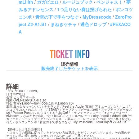
mLilith
/
ガガピエロ
/
ルージュブック
/
ベンジャス！
/
夢
みるアドレセンス
/
1つ足りない賽は投げられた
/
ポンコツ
コンポ
/
青空の下で手をつなぐ
/
MyDresscode
/
ZeroPro
ject Z2-A1.B1
/
まねきケチャ
/
透色ドロップ
/
#PEXACO
A
TICKET INFO
販売情報
販売終了したチケットを表示
詳細
『HYPE IDOL！0323』

日付:3/23(土)

会場:ヒカリエホール

時間:OPEN9:00/START9:20

料金:前方¥8,000/一般¥4,000/女性￥2,000(+1D)

出演:真っ白なキャンバス / ナナランド / Peel the Apple /夜光性アミューズ / なんキニ！/ 
ネコプラpixx. / のんふぃく！/ STAiNY / アップアップガールズ(仮) / アップアップガールズ
(2) / Palette Parade / のらりくらり/ UtaGe! / ドラマチックレコード / #よーよーよー / 
#Mooove! / なみだ色の消しごむ / buGG / アイドルカレッジ / elsy / notall / AdamLilith /ガ
ガピエロ / ルージュブック / ベンジャス！ / 夢みるアドレセンス / 1つ足りない賽は投げら
れた / ポンコツコンポ / 青空の下で手をつなぐ / MyDresscode / ZeroProject Z2-A1.B1
【開催における注意事項】

・スタッフの指示に従っていただけない方は退場いただくことがございます。その際のチ
ケットの払い戻しは致しませんのであらかじめご了承ください。

・過度なモッシュ、ダイブ、リフト他危険行為は禁止とさせて頂きます。そのような行為