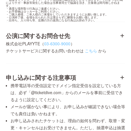
によりケガ・事故等発生した場合は当事者同士で協議を頂き、主催者は関与致しかねま
す。

・過度な場所取り行為はご遠慮ください。

・お手荷物はロッカーをご利用ください。

・ご購入者様、ご本人様のご来場をしていただきますようにお願い致します。

・公演終了後、会場を出られた方は溜まらずに解散をお願い致します。

・出待ち、入り待ち等、近隣の方の迷惑になる行為はお辞め下さい。
公演に関するお問合せ先
株式会社PLAYYTE（
03-6300-9000
）
チケットサービスに関するお問い合わせは
こちら
から
申し込みに関する注意事項
携帯電話等の受信設定でドメイン指定受信を設定している方
は、必ず「@ticketdive.com」からのメールを事前に受信でき
るように設定してください。
メールが届かない事により、お申し込みが確認できない場合等
でも責任は負いかねます。
お申し込みされたチケットは、理由の如何を問わず、取替・変
更・キャンセルはお受けできません。ただし、抽選申込は抽選