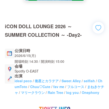
iCON DOLL LOUNGE 2026 ～
SUMMER COLLECTION ～ -Day2-
公演日時
2026/6/15(月)
開場時刻
14:30
/ 開演時刻
15:00
会場
Spotify O-EAST
出演
ideal peco
/
衛星とカラテア
/
Sweet Alley
/
selfish
/
Ch
umToto
/
Chuu♡Cute
/
fav me
/
フルコース
/
まねきケチ
ャ
/
マリークラウン
/
Rain Tree
/
log you
/
Onephony