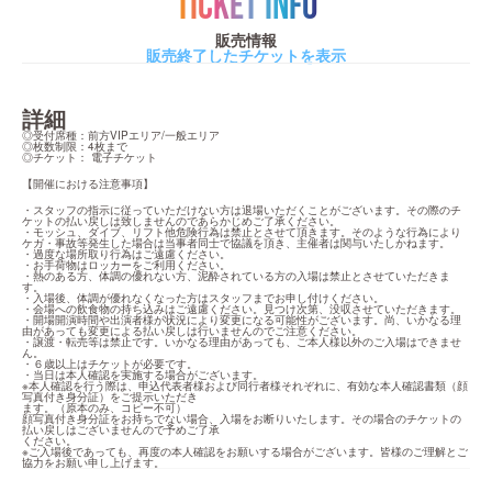
TICKET INFO
販売情報
販売終了したチケットを表示
詳細
◎受付席種：前方VIPエリア/一般エリア

◎枚数制限：4枚まで

◎チケット： 電子チケット
【開催における注意事項】
・スタッフの指示に従っていただけない方は退場いただくことがございます。その際のチ
ケットの払い戻しは致しませんのであらかじめご了承ください。

・モッシュ、ダイブ、リフト他危険行為は禁止とさせて頂きます。そのような行為により
ケガ・事故等発生した場合は当事者同士で協議を頂き、主催者は関与いたしかねます。

・過度な場所取り行為はご遠慮ください。

・お手荷物はロッカーをご利用ください。

・熱のある方、体調の優れない方、泥酔されている方の入場は禁止とさせていただきま
す。

・入場後、体調が優れなくなった方はスタッフまでお申し付けください。

・会場への飲食物の持ち込みはご遠慮ください。見つけ次第、没収させていただきます。

・開場開演時間や出演者様が状況により変更になる可能性がございます。尚、いかなる理
由があっても変更による払い戻しは行いませんのでご注意ください。

・譲渡・転売等は禁⽌です。いかなる理由があっても、ご本⼈様以外のご⼊場はできませ
ん。

・６歳以上はチケットが必要です。

・当⽇は本⼈確認を実施する場合がございます。

※本⼈確認を⾏う際は、申込代表者様および同⾏者様それぞれに、有効な本⼈確認書類（顔
写真付き⾝分証）をご提⽰いただき

ます。（原本のみ、コピー不可）

顔写真付き⾝分証をお持ちでない場合、⼊場をお断りいたします。その場合のチケットの
払い戻しはございませんので予めご了承

ください。

※ご⼊場後であっても、再度の本⼈確認をお願いする場合がございます。皆様のご理解とご
協⼒をお願い申し上げます。