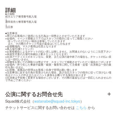
詳細
■入場順

前方エリア整理番号順入場

↓

通常前売り整理番号順入場

↓

当日券
■注意事項

※周りのお客様のご迷惑になる行為は一切禁止とさせていただきます

※会場内、イベント開催エリアではスタッフの指示に従ってご観覧ください

　従っていただけない場合は退場していただきます

　また、その際のチケット代金の返金はいたしかねます

※会場敷地内、マスク着用は任意となります

※再入場可(要1ドリンク)

※お客様都合によるチケットの払い戻しは致しません、お間違えのないようにご注意下さい

※未就学児童の入場可(6歳以上要チケットとなります)

※出演アーティストのキャンセル、変更、また公演の途中終了の場合も、チケットの払い戻
しは一切行いません

※荷物等を置いての席取りは禁止です、スタッフにて移動させていただく場合がございます

※会場内・外で生じた事故や盗難・破損・傷害等に関して主催者・会場・出演者は一切の責
任を負いません

※お荷物、貴重品の管理はお客様ご自身で管理お願い致します

※注意事項に反する行為が見受けられた場合、及び当日スタッフの指示に従って頂けない場
合はイベントの中止またはイベント参加をお断りする場合があります

※出演者は予告無く変更する場合がございます、その際の返金などは一切応じられませんの
で予めご了承ください
公演に関するお問合せ先
Squad株式会社（
watanabe@squad-inc.tokyo
）
チケットサービスに関するお問い合わせは
こちら
から