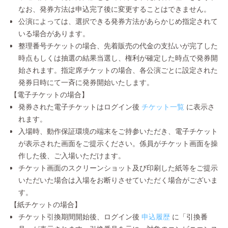
なお、発券方法は申込完了後に変更することはできません。
公演によっては、選択できる発券方法があらかじめ指定されて
いる場合があります。
整理番号チケットの場合、先着販売の代金の支払いが完了した
時点もしくは抽選の結果当選し、権利が確定した時点で発券開
始されます。指定席チケットの場合、各公演ごとに設定された
発券日時にて一斉に発券開始いたします。
【電子チケットの場合】
発券された電子チケットはログイン後
チケット一覧
に表示さ
れます。
入場時、動作保証環境の端末をご持参いただき、電子チケット
が表示された画面をご提示ください。係員がチケット画面を操
作した後、ご入場いただけます。
チケット画面のスクリーンショット及び印刷した紙等をご提示
いただいた場合は入場をお断りさせていただく場合がございま
す。
【紙チケットの場合】
チケット引換期間開始後、ログイン後
申込履歴
に「引換番