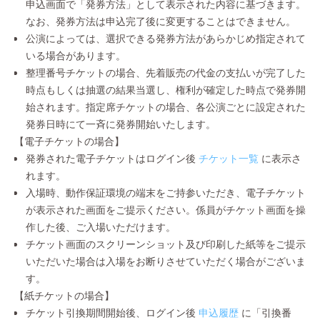
申込画面で「発券方法」として表示された内容に基づきます。
なお、発券方法は申込完了後に変更することはできません。
公演によっては、選択できる発券方法があらかじめ指定されて
いる場合があります。
整理番号チケットの場合、先着販売の代金の支払いが完了した
時点もしくは抽選の結果当選し、権利が確定した時点で発券開
始されます。指定席チケットの場合、各公演ごとに設定された
発券日時にて一斉に発券開始いたします。
【電子チケットの場合】
発券された電子チケットはログイン後
チケット一覧
に表示さ
れます。
入場時、動作保証環境の端末をご持参いただき、電子チケット
が表示された画面をご提示ください。係員がチケット画面を操
作した後、ご入場いただけます。
チケット画面のスクリーンショット及び印刷した紙等をご提示
いただいた場合は入場をお断りさせていただく場合がございま
す。
【紙チケットの場合】
チケット引換期間開始後、ログイン後
申込履歴
に「引換番