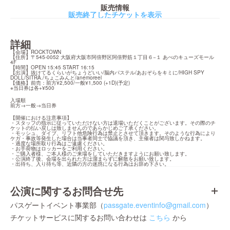
販売情報
販売終了したチケットを表示
詳細
【会場】ROCKTOWN

【住所】〒545-0052 大阪府大阪市阿倍野区阿倍野筋１丁目６−１ あべのキューズモール 
4F

【時間】OPEN 15:45 START 16:15

【出演】抜けてるくらいがちょうどいい/脳内パステル/あおぞらをキミに/HIGH SPY 
DOLL/SITRA./ちょこみんと/anemoreel

【価格】前売：前方¥2,500/一般¥1,500 (+1D)(予定)

※当日券は各+¥500
入場順

前方→一般→当日券
【開催における注意事項】

・スタッフの指示に従っていただけない方は退場いただくことがございます。その際のチ
ケットの払い戻しは致しませんのであらかじめご了承ください。

・モッシュ、ダイブ、リフト他危険行為は禁止とさせて頂きます。そのような行為により
ケガ・事故等発生した場合は当事者同士で協議を頂き、主催者は関与致しかねます。

・過度な場所取り行為はご遠慮ください。

・お手荷物はロッカーをご利用ください。

・ご購入者様、ご本人様のご来場をしていただきますようにお願い致します。

・公演終了後、会場を出られた方は溜まらずに解散をお願い致します。

・出待ち、入り待ち等、近隣の方の迷惑になる行為はお辞め下さい。
公演に関するお問合せ先
パスゲートイベント事業部（
passgate.eventinfo@gmail.com
）
チケットサービスに関するお問い合わせは
こちら
から