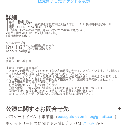
販売終了したチケットを表示
詳細
【会場】 RAD HALL

【住所】 〒460-0011 愛知県名古屋市中区大須４丁目１−７１ 矢場町中駒ビル B1F

【時間】OPEN 17:00 START 17:30

【出演者】いつかの夜に僕たちが、/すべての瞬間は君だった。

■前売：優先¥3,500/一般¥1,500(各+1D)

※当日券は各+¥500
タイムテーブル

17:30-18:00 すべての瞬間は君だった。

18:00-18:45 いつかの夜に僕たちが、

18:55-20:30特典会
入場順

優先→一般→当日券
【開催における注意事項】

・スタッフの指示に従っていただけない方は退場いただくことがございます。その際のチ
ケットの払い戻しは致しませんのであらかじめご了承ください。

・モッシュ、ダイブ、リフト他危険行為は禁止とさせて頂きます。そのような行為により
ケガ・事故等発生した場合は当事者同士で協議を頂き、主催者は関与致しかねます。

・過度な場所取り行為はご遠慮ください。

・お手荷物はロッカーをご利用ください。

・ご購入者様、ご本人様のご来場をしていただきますようにお願い致します。

・公演終了後、会場を出られた方は溜まらずに解散をお願い致します。

・出待ち、入り待ち等、近隣の方の迷惑になる行為はお辞め下さい。
公演に関するお問合せ先
パスゲートイベント事業部（
passgate.eventinfo@gmail.com
）
チケットサービスに関するお問い合わせは
こちら
から