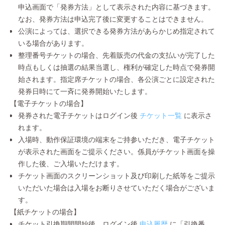
申込画面で「発券方法」として表示された内容に基づきます。
なお、発券方法は申込完了後に変更することはできません。
公演によっては、選択できる発券方法があらかじめ指定されて
いる場合があります。
整理番号チケットの場合、先着販売の代金の支払いが完了した
時点もしくは抽選の結果当選し、権利が確定した時点で発券開
始されます。指定席チケットの場合、各公演ごとに設定された
発券日時にて一斉に発券開始いたします。
【電子チケットの場合】
発券された電子チケットはログイン後
チケット一覧
に表示さ
れます。
入場時、動作保証環境の端末をご持参いただき、電子チケット
が表示された画面をご提示ください。係員がチケット画面を操
作した後、ご入場いただけます。
チケット画面のスクリーンショット及び印刷した紙等をご提示
いただいた場合は入場をお断りさせていただく場合がございま
す。
【紙チケットの場合】
チケット引換期間開始後、ログイン後
申込履歴
に「引換番