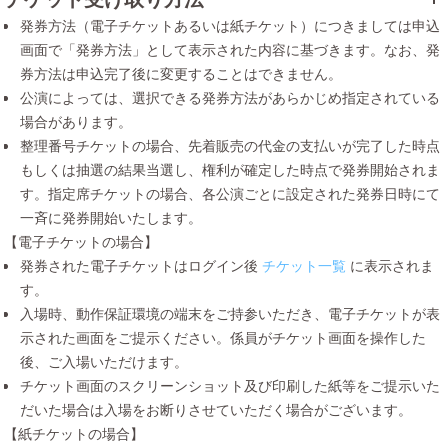
発券方法（電子チケットあるいは紙チケット）につきましては申込
画面で「発券方法」として表示された内容に基づきます。なお、発
券方法は申込完了後に変更することはできません。
公演によっては、選択できる発券方法があらかじめ指定されている
場合があります。
整理番号チケットの場合、先着販売の代金の支払いが完了した時点
もしくは抽選の結果当選し、権利が確定した時点で発券開始されま
す。指定席チケットの場合、各公演ごとに設定された発券日時にて
一斉に発券開始いたします。
【電子チケットの場合】
発券された電子チケットはログイン後
チケット一覧
に表示されま
す。
入場時、動作保証環境の端末をご持参いただき、電子チケットが表
示された画面をご提示ください。係員がチケット画面を操作した
後、ご入場いただけます。
チケット画面のスクリーンショット及び印刷した紙等をご提示いた
だいた場合は入場をお断りさせていただく場合がございます。
【紙チケットの場合】