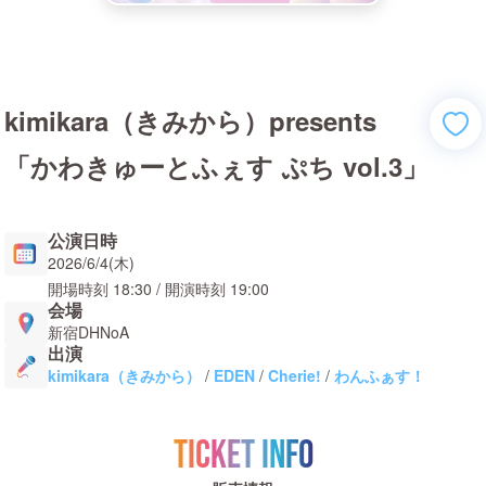
kimikara（きみから）presents
「かわきゅーとふぇす ぷち vol.3」
公演日時
2026/6/4(木)
開場時刻
18:30
/ 開演時刻
19:00
会場
新宿DHNoA
出演
kimikara（きみから）
/
EDEN
/
Cherie!
/
わんふぁす！
TICKET INFO