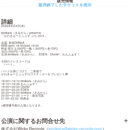
販売情報
販売終了したチケットを表示
詳細
2026年6月4日(木)
kimikara（きみから）presents

「かわきゅーとふぇす ぷち vol.3」
会場: 新宿DHNoA

時間:open 18:30/start 19:00

料金:前方 3,000円/一般 1,500円(＋各1D代)

当日+500円(＋各1D代)

出演:kimikara（きみから）、EDEN、Cherie!、わんふぁす！
今回のドレスコードは

「ハート」
ハートを身につけて、ご来場で

かわきゅーとふぇすロゴステッカーをプレゼント🎁
19:00〜19:10 kimikara（きみから）

19:10〜19:35 わんふぁす！

19:35〜20:00 Cherie!

20:00〜20:25 EDEN

20:25〜20:50 kimikara（きみから）

20:50〜21:00 トーク・集合写真

21:00~22:00  特典会
※整理番号順の入場となります。
公演に関するお問合せ先
株式会社Wicky.Records（
kimikara@wicky-records.com
）