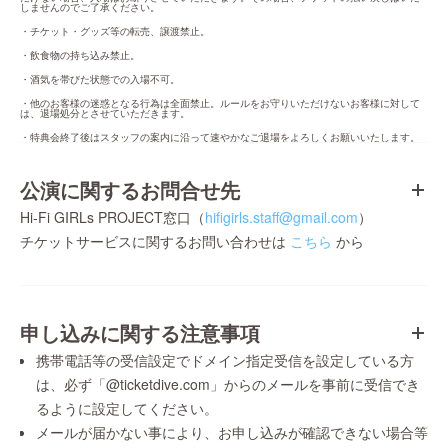
しませんのでご了承ください。
・チケット・グッズ等の転売、譲渡禁止。
・飲食物の持ち込み禁止。
・酒気を帯びた状態での入場不可。
・他のお客様の迷惑となる行為は全面禁止。ルールをお守りいただけないお客様に対して
は、退場処分とさせていただきます。
・特典会終了後はスタッフの案内に沿って速やかなご退場をよろしくお願いいたします。
公演に関するお問合せ先
Hi-Fi GIRLs PROJECT窓口（
hifigirls.staff@gmail.com
）
チケットサービスに関するお問い合わせは
こちら
から
申し込みに関する注意事項
携帯電話等の受信設定でドメイン指定受信を設定している方
は、必ず「@ticketdive.com」からのメールを事前に受信でき
るように設定してください。
メールが届かない事により、お申し込みが確認できない場合等