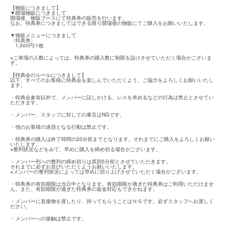
【物販につきまして】

▼開場物販につきまして

開場後、物販ブースにて特典券の販売を行います。

なお、特典券につきましてはできる限り開場後の物販にてご購入をお願いいたします。
▼物販メニューにつきまして

〈特典券〉

　1,000円/1枚
※ご来場の人数によっては、特典券の購入数に制限を設けさせていただく場合がございま
す。
【特典会のルールにつきまして】

以下、すべてのお客様に特典会を楽しんでいただくよう、ご協力をよろしくお願いいたし
ます。
・特典会参加以外で、メンバーに話しかける、レスを求めるなどの行為は禁止とさせてい
ただきます。
・メンバー、スタッフに対しての暴言はNGです。
・他のお客様の迷惑となる行動は禁止です。
・特典券の購入は終了時間の20分前までとなります。それまでにご購入をよろしくお願い
いたします。

※整列状況などをみて、早めに購入を締め切る場合がございます。
・メンバー列への整列の締め切りは原則5分前とさせていただきます。

それまでに必ずお並びいただくようお願いいたします。

※メンバーの整列状況によっては早めに切り上げさせていただく場合がございます。
・特典券の有効期限は当日中となります。有効期限が過ぎた特典券はご利用いただけませ
ん。また、有効期限が過ぎた特典券の返金対応もできかねます。
・メンバーに直接物を渡したり、持ってもらうことはＮＧです。必ずスタッフへお渡しく
ださい。
・メンバーへの接触は禁止です。