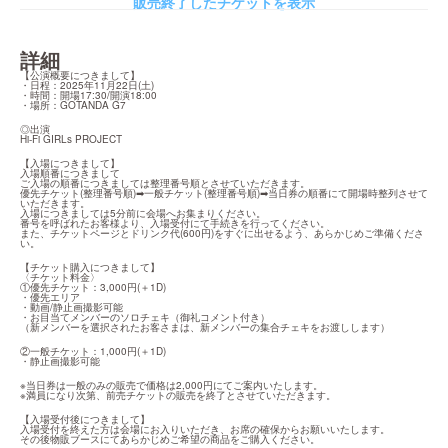
販売終了したチケットを表示
詳細
【公演概要につきまして】

・日程：2025年11月22日(土)

・時間：開場17:30/開演18:00

・場所：GOTANDA G7
◎出演

Hi-Fi GIRLs PROJECT
【入場につきまして】

入場順番につきまして

ご入場の順番につきましては整理番号順とさせていただきます。

優先チケット(整理番号順)➡一般チケット(整理番号順)➡当日券の順番にて開場時整列させて
いただきます。

入場につきましては5分前に会場へお集まりください。

番号を呼ばれたお客様より、入場受付にて手続きを行ってください。

また、チケットページとドリンク代(600円)をすぐに出せるよう、あらかじめご準備くださ
い。
【チケット購入につきまして】

〈チケット料金〉

①優先チケット：3,000円(＋1D)

・優先エリア

・動画/静止画撮影可能

・お目当てメンバーのソロチェキ（御礼コメント付き）

（新メンバーを選択されたお客さまは、新メンバーの集合チェキをお渡しします）
②一般チケット：1,000円(＋1D)

・静止画撮影可能
※当日券は一般のみの販売で価格は2,000円にてご案内いたします。

※満員になり次第、前売チケットの販売を終了とさせていただきます。
【入場受付後につきまして】

入場受付を終えた方は会場にお入りいただき、お席の確保からお願いいたします。

その後物販ブースにてあらかじめご希望の商品をご購入ください。