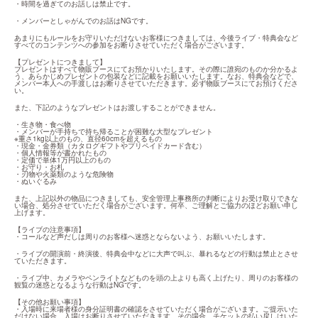
・時間を過ぎてのお話しは禁止です。
・メンバーとしゃがんでのお話はNGです。
あまりにもルールをお守りいただけないお客様につきましては、今後ライブ・特典会など
すべてのコンテンツへの参加をお断りさせていただく場合がございます。
【プレゼントにつきまして】

プレゼントはすべて物販ブースにてお預かりいたします。その際に誰宛のものか分かるよ
う、あらかじめプレゼントの包装などに記載をお願いいたします。なお、特典会などで、
メンバー本人への手渡しはお断りさせていただきます。必ず物販ブースにてお預けくださ
い。
また、下記のようなプレゼントはお渡しすることができません。
・生き物・食べ物

・メンバーが手持ちで持ち帰ることが困難な大型なプレゼント

※重さ1kg以上のもの、直径60cmを超えるもの

・現金・金券類（カタログギフトやプリペイドカード含む）

・個人情報等が書かれたもの

・定価で単体1万円以上のもの

・お守り・お札

・刃物や火薬類のような危険物

・ぬいぐるみ
また、上記以外の物品につきましても、安全管理上事務所の判断によりお受け取りできな
い場合、処分させていただく場合がございます。何卒、ご理解とご協力のほどお願い申し
上げます。
【ライブの注意事項】

・コールなど声だしは周りのお客様へ迷惑とならないよう、お願いいたします。
・ライブの開演前・終演後、特典会中などに大声で叫ぶ、暴れるなどの行動は禁止とさせ
ていただきます。
・ライブ中、カメラやペンライトなどものを頭の上よりも高く上げたり、周りのお客様の
観覧の迷惑となるような行動はNGです。
【その他お願い事項】

・入場時に来場者様の身分証明書の確認をさせていただく場合がございます。ご提示いた
だけない場合、入場はお断りさせていただきます。その場合、チケットの払い戻しはいた