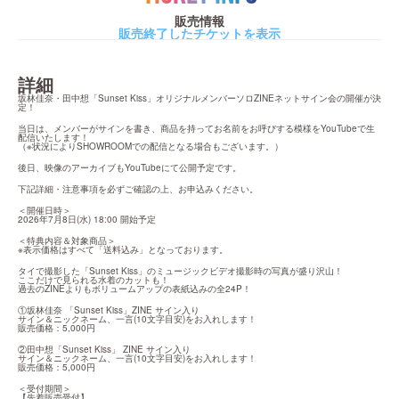
販売情報
販売終了したチケットを表示
詳細
坂林佳奈・田中想「Sunset Kiss」オリジナルメンバーソロZINEネットサイン会の開催が決
定！
当日は、メンバーがサインを書き、商品を持ってお名前をお呼びする模様をYouTubeで生
配信いたします！

（※状況によりSHOWROOMでの配信となる場合もございます。）
後日、映像のアーカイブもYouTubeにて公開予定です。
下記詳細・注意事項を必ずご確認の上、お申込みください。
＜開催日時＞

2026年7月8日(水) 18:00 開始予定
＜特典内容＆対象商品＞

※表示価格はすべて「送料込み」となっております。
タイで撮影した「Sunset Kiss」のミュージックビデオ撮影時の写真が盛り沢山！

ここだけで見られる水着のカットも！

過去のZINEよりもボリュームアップの表紙込みの全24P！
①坂林佳奈 「Sunset Kiss」ZINE サイン入り

サイン＆ニックネーム、一言(10文字目安)をお入れします！

販売価格：5,000円
②田中想「Sunset Kiss」 ZINE サイン入り

サイン＆ニックネーム、一言(10文字目安)をお入れします！

販売価格：5,000円
＜受付期間＞

【先着販売受付】
