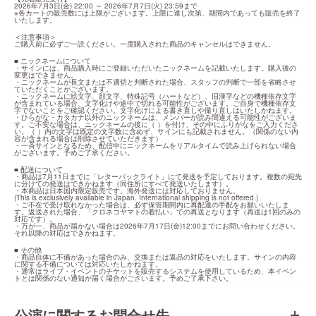
2026年7月3日(金) 22:00 ～ 2026年7月7日(火) 23:59まで

※各カートの販売数には上限がございます。上限に達し次第、期間内であっても販売を終了
いたします。
＜注意事項＞

ご購入前に必ずご一読ください。一度購入された商品のキャンセルはできません。
■ ニックネームについて

・サインには、商品購入時にご登録いただいたニックネームを記載いたします。購入後の
変更はできません。

・ニックネームが長文または不適切と判断された場合、スタッフの判断で一部を省略させ
ていただくことがございます。

・ニックネームに絵文字、顔文字、特殊記号（ハートなど）、旧漢字などの機種依存文字
が含まれている場合、文字化けや途中で切れる可能性がございます。ご自身で機種依存文
字でないことをご確認ください。文字化けによる書き直しや撮り直しはいたしかねます。

・ひらがな・カタカナ以外のニックネームは、メンバーが読み間違える可能性がございま
す。ご不安な場合は、ニックネームの後に（ ）を付け、その中にふりがなをご入力くださ
い。（ ）内の文字は既定の文字数に含めず、サインにも記載されません。（関係のない内
容が含まれる場合は削除させていただきます）

・一斉サインとなるため、配信中にニックネームをリアルタイムで読み上げられない場合
がございます。予めご了承ください。
■ 配送について

・商品は7月11日までに「レターパックライト」にて発送を予定しております。複数の宛先
に分けての発送はできかねます（同住所にすべて発送いたします）。

・本商品は日本国内限定販売です。海外発送には対応しておりません。

(This is exclusively available in Japan. International shipping is not offered.)

・ご不在で受け取れなかった場合は、必ず保管期間内に再配達の手配をお願いいたしま
す。返送された場合、「クロネコヤマトの着払い」での再送となります（再送は1回のみの
対応です）。

・万が一、商品が届かない場合は2026年7月17日(金)12:00までにお問い合わせください。
それ以降の対応はできかねます。
■ その他

・商品自体に不備があった場合のみ、交換または返品の対応をいたします。サインの内容
に関する不備については対応いたしかねます。

・通常はライブ・イベントのチケットを販売するシステムを使用しているため、本イベン
トとは関係のない通知が届く場合がございます。予めご了承下さい。
公演に関するお問合せ先