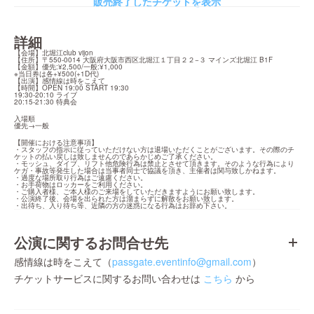
販売終了したチケットを表示
詳細
【会場】北堀江club vijon

【住所】〒550-0014 大阪府大阪市西区北堀江１丁目２２−３ マインズ北堀江 B1F

【金額】優先:¥2,500/一般:¥1,000

※当日券は各+¥500(+1D代)

【出演】感情線は時をこえて

【時間】OPEN 19:00 START 19:30

19:30-20:10 ライブ

20:15-21:30 特典会
入場順

優先→一般
【開催における注意事項】

・スタッフの指示に従っていただけない方は退場いただくことがございます。その際のチ
ケットの払い戻しは致しませんのであらかじめご了承ください。

・モッシュ、ダイブ、リフト他危険行為は禁止とさせて頂きます。そのような行為により
ケガ・事故等発生した場合は当事者同士で協議を頂き、主催者は関与致しかねます。

・過度な場所取り行為はご遠慮ください。

・お手荷物はロッカーをご利用ください。

・ご購入者様、ご本人様のご来場をしていただきますようにお願い致します。

・公演終了後、会場を出られた方は溜まらずに解散をお願い致します。

・出待ち、入り待ち等、近隣の方の迷惑になる行為はお辞め下さい。
公演に関するお問合せ先
感情線は時をこえて（
passgate.eventinfo@gmail.com
）
チケットサービスに関するお問い合わせは
こちら
から