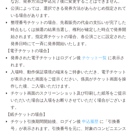
なお、発券方法は申込完了後に変更することはできません。
公演によっては、選択できる発券方法があらかじめ指定されて
いる場合があります。
整理番号チケットの場合、先着販売の代金の支払いが完了した
時点もしくは抽選の結果当選し、権利が確定した時点で発券開
始されます。指定席チケットの場合、各公演ごとに設定された
発券日時にて一斉に発券開始いたします。
【電子チケットの場合】
発券された電子チケットはログイン後
チケット一覧
に表示さ
れます。
入場時、動作保証環境の端末をご持参いただき、電子チケット
が表示された画面をご提示ください。係員がチケット画面を操
作した後、ご入場いただけます。
チケット画面のスクリーンショット及び印刷した紙等をご提示
いただいた場合は入場をお断りさせていただく場合がございま
す。
【紙チケットの場合】
チケット引換期間開始後、ログイン後
申込履歴
に「引換番
号」が表示されます。引換番号を元に、対象のコンビニエンス