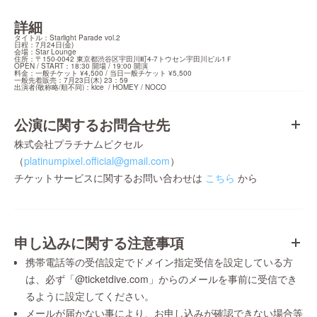
詳細
タイトル：Starlight Parade vol.2

日程：7月24日(金)

会場：Star Lounge

住所：〒150-0042 東京都渋谷区宇田川町4-7トウセン宇田川ビル1Ｆ

OPEN / START：18:30 開場 / 19:00 開演

料金：一般チケット ¥4,500 / 当日一般チケット ¥5,500

一般先着販売：7月23日(木) 23：59

出演者(敬称略/順不同)：kice  / HOMEY / NOCO
公演に関するお問合せ先
株式会社プラチナムピクセル
（
platinumpixel.official@gmail.com
）
チケットサービスに関するお問い合わせは
こちら
から
申し込みに関する注意事項
携帯電話等の受信設定でドメイン指定受信を設定している方
は、必ず「@ticketdive.com」からのメールを事前に受信でき
るように設定してください。
メールが届かない事により、お申し込みが確認できない場合等