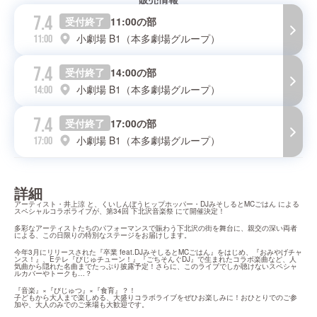
7.4
受付終了
11:00の部
小劇場 B1（本多劇場グループ）
11:00
7.4
受付終了
14:00の部
小劇場 B1（本多劇場グループ）
14:00
7.4
受付終了
17:00の部
小劇場 B1（本多劇場グループ）
17:00
詳細
アーティスト・井上涼 と、くいしんぼうヒップホッパー・DJみそしるとMCごはん による
スペシャルコラボライブが、第34回 下北沢音楽祭 にて開催決定！
多彩なアーティストたちのパフォーマンスで賑わう下北沢の街を舞台に、親交の深い両者
による、この日限りの特別なステージをお届けします。
今年3月にリリースされた『卒業 feat.DJみそしるとMCごはん』をはじめ、『おみやげチャ
ンス！』、Eテレ『びじゅチューン！』『ごちそんぐDJ』で生まれたコラボ楽曲など、人
気曲から隠れた名曲までたっぷり披露予定！さらに、このライブでしか聴けないスペシャ
ルカバーやトークも…？
『音楽』×『びじゅつ』×『食育』？！

子どもから大人まで楽しめる、大盛りコラボライブをぜひお楽しみに！おひとりでのご参
加や、大人のみでのご来場も大歓迎です。