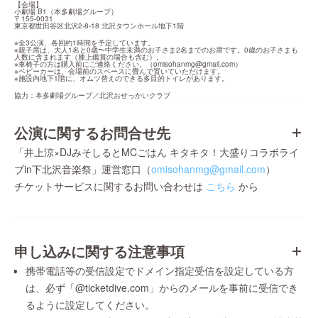
【会場】

小劇場 B1（本多劇場グループ）

〒155-0031

東京都世田谷区北沢2-8-18 北沢タウンホール地下1階
※全3公演、各回約1時間を予定しています。

※親子席は、大人1名と0歳〜中学生未満のお子さま2名までのお席です。0歳のお子さまも
人数に含まれます（膝上鑑賞の場合も含む）。

※車椅子の方は購入前にご連絡ください。（
omisohanmg@gmail.com
）

※ベビーカーは、会場前のスペースに畳んで置いていただけます。

※施設内地下1階に、オムツ替えのできる多目的トイレがあります。
協力：本多劇場グループ／北沢おせっかいクラブ
公演に関するお問合せ先
「井上涼×DJみそしるとMCごはん キタキタ！大盛りコラボライ
ブin下北沢音楽祭」運営窓口（
omisohanmg@gmail.com
）
チケットサービスに関するお問い合わせは
こちら
から
申し込みに関する注意事項
携帯電話等の受信設定でドメイン指定受信を設定している方
は、必ず「@ticketdive.com」からのメールを事前に受信でき
るように設定してください。