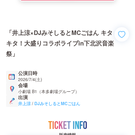
「井上涼×DJみそしるとMCごはん キタ
キタ！大盛りコラボライブin下北沢音楽
祭」
公演日時
2026/7/4(土)
会場
小劇場 B1（本多劇場グループ）
出演
井上涼
/
DJみそしるとMCごはん
TICKET INFO
販売情報