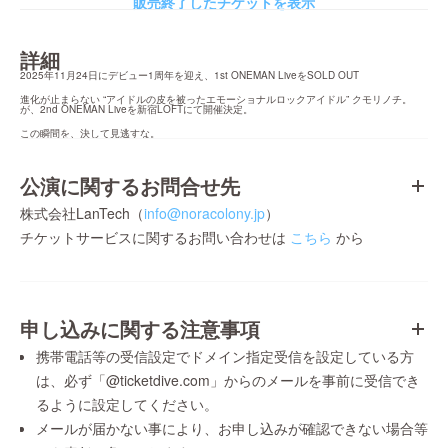
販売終了したチケットを表示
詳細
2025年11月24日にデビュー1周年を迎え、1st ONEMAN LiveをSOLD OUT
進化が止まらない “アイドルの皮を被ったエモーショナルロックアイドル” クモリノチ。
が、2nd ONEMAN Liveを新宿LOFTにて開催決定。
この瞬間を、決して見逃すな。
公演に関するお問合せ先
株式会社LanTech（
info@noracolony.jp
）
チケットサービスに関するお問い合わせは
こちら
から
申し込みに関する注意事項
携帯電話等の受信設定でドメイン指定受信を設定している方
は、必ず「@ticketdive.com」からのメールを事前に受信でき
るように設定してください。
メールが届かない事により、お申し込みが確認できない場合等