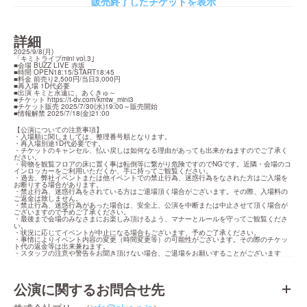
販売終了したチケットを表示
詳細
2025/9/8(月)

「キミトライブmini vol.3｣

■会場 BUZZ LIVE 赤坂

■時間 OPEN18:15/START18:45

■料金 前売り2,500円/当日3,000円

■再入場 1D代必要

■出演 キミと永遠に、あくきゅ～

■チケット 
https://t-dv.com/kmtw_mini3
■チケット販売 2025/7/30(水)19:00～販売開始

■情報解禁 2025/7/18(金)21:00
【公演についての注意事項】

・入場順に関しましては、整理番号順となります。

・再入場別途1D代必要です。

・チケットのキャンセル、払い戻しは如何なる理由があっても出来かねますのでご了承く
ださい。

・荷物を観覧フロアの床に置く事は転倒等に繋がり危険ですのでNGです。近隣・会場のコ
インロッカーをご利用いただくか、手に持ってご観覧ください。

・過去、弊社イベントまたは他イベントでの禁止行為、迷惑行為をなされた方はご入場を
お断りする場合があります。

・禁止行為、迷惑行為をされている方はご退場頂く場合がございます。その際、入場料の
ご返金は致しません。

・禁止行為、迷惑行為があった場合は、安全上、公演を中断または中止させて頂く場合が
ございますので予めご了承ください。

・最後まで会場のみなさまにお楽しみ頂けるよう、マナーとルールを守ってご観覧くださ
い。

・状況に応じてイベントが中止になる場合もございます、予めご了承ください。

・事情によりイベント内容の変更（時間変更等）の可能性がございます。その際のチケッ
ト代の返金等は出来兼ねます。

・スタッフの注意や警告をお聞き頂けない場合、ご退場をお願いすることがございます
公演に関するお問合せ先