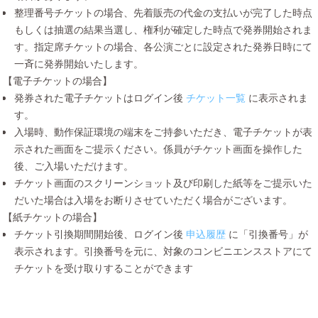
整理番号チケットの場合、先着販売の代金の支払いが完了した時点
もしくは抽選の結果当選し、権利が確定した時点で発券開始されま
す。指定席チケットの場合、各公演ごとに設定された発券日時にて
一斉に発券開始いたします。
【電子チケットの場合】
発券された電子チケットはログイン後
チケット一覧
に表示されま
す。
入場時、動作保証環境の端末をご持参いただき、電子チケットが表
示された画面をご提示ください。係員がチケット画面を操作した
後、ご入場いただけます。
チケット画面のスクリーンショット及び印刷した紙等をご提示いた
だいた場合は入場をお断りさせていただく場合がございます。
【紙チケットの場合】
チケット引換期間開始後、ログイン後
申込履歴
に「引換番号」が
表示されます。引換番号を元に、対象のコンビニエンスストアにて
チケットを受け取りすることができます