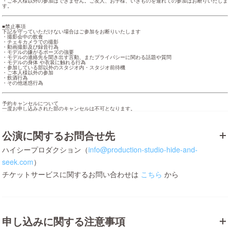
・ご本人様以外の参加はできません。ご友人、お子様、いきものを連れての参加はお断りいたしま
す。
■禁止事項

下記を守っていただけない場合はご参加をお断りいたします

・撮影会中の飲食

・チェキカメラでの撮影

・動画撮影及び録音行為

・モデルの嫌がるポーズの強要

・モデルの連絡先を聞き出す言動、またプライバシーに関わる話題や質問

・モデルの身体 や衣装に触れる行為

・参加している部以外のスタジオ内・スタジオ前待機

・ご本人様以外の参加

・飲酒行為

・その他迷惑行為
予約キャンセルについて

一度お申し込みされた部のキャンセルは不可となります。
公演に関するお問合せ先
ハイシープロダクション（
info@production-studio-hide-and-
seek.com
）
チケットサービスに関するお問い合わせは
こちら
から
申し込みに関する注意事項