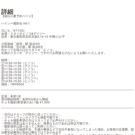
詳細
【朝日小夏予約ページ】
ハイシー撮影会 vol.1
日にち：5/11(日)

会場：スタジオピノコ&デイジー

住所：東京都世田谷区宮坂2-14-10 中興ビル1F
小田急線「経堂」駅 徒歩4分

世田谷線「宮の坂」駅 徒歩6分

向かって左側入口がスタジオ「ピノコ」。

右側がスタジオ「デイジー」ですのでお間違えのないようお願いいたします。
時間：

①10:20-10:50（ピノコ）

②11:05-11:35（デイジー）

③11:50-12:20（ピノコ）

④12:35-13:05（デイジー）

⑤13:20-13:50（ピノコ）

⑥14:05-14:35（デイジー）

⑦14:50-15:20（ピノコ）

値段：1枠¥5000
定員：各部1名

受付開始時間：各部5分前から開始

チェキ撮影(希望者のみ) 1枚 ¥1,000
・当日はスタッフの指示に従ってください 。

・スマートフォンカメラでも撮影可能です。

・チェキ撮影希望の方はスタッフまでお声がけください。

・照明の用意はありませんが、簡易なものであれば持込可能です。

・撮影場所は譲り合ってご利用ください。

・タレントの体調不良、不慮の事故などで当日不参加になってしまった場合、お客様の交通費、宿
泊費等諸費用の負担は弊社ではできかねます
