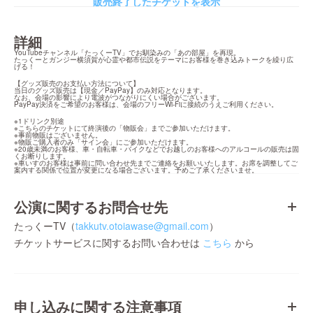
販売終了したチケットを表示
詳細
YouTubeチャンネル「たっくーTV」でお馴染みの「あの部屋」を再現。

たっくーとガンジー横須賀が心霊や都市伝説をテーマにお客様を巻き込みトークを繰り広
げる！
【グッズ販売のお支払い方法について】

当日のグッズ販売は【現金／PayPay】のみ対応となります。

なお、会場の影響により電波がつながりにくい場合がございます。

PayPay決済をご希望のお客様は、会場のフリーWi-Fiに接続のうえご利用ください。
※1ドリンク別途

※こちらのチケットにて終演後の「物販会」までご参加いただけます。

※事前物販はございません。

※物販ご購入者のみ「サイン会」にご参加いただけます。

※20歳未満のお客様、車・自転車・バイクなどでお越しのお客様へのアルコールの販売は固
くお断りします。

※車いすのお客様は事前に問い合わせ先までご連絡をお願いいたします。お席を調整してご
案内する関係で位置が変更になる場合ございます。予めご了承くださいませ。
公演に関するお問合せ先
たっくーTV（
takkutv.otoiawase@gmail.com
）
チケットサービスに関するお問い合わせは
こちら
から
申し込みに関する注意事項