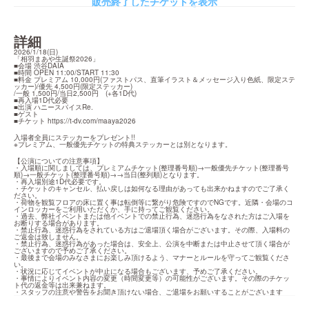
販売終了したチケットを表示
詳細
2026/1/18(日)

「相羽まあや生誕祭2026」

■会場 渋谷DAIA

■時間 OPEN 11:00/START 11:30

■料金 プレミアム 10,000円(ファストパス、直筆イラスト＆メッセージ入り色紙、限定ステ
ッカー)/優先 4,500円(限定ステッカー)

/一般 1,500円/当日2,500円　(+各1D代)

■再入場1D代必要

■出演 ハニースパイスRe.

■ゲスト

■チケット 
https://t-dv.com/maaya2026
入場者全員にステッカーをプレゼント!!

※プレミアム、一般優先チケットの特典ステッカーとは別となります。
【公演についての注意事項】

・入場順に関しましては、プレミアムチケット(整理番号順)→一般優先チケット(整理番号
順)→一般チケット(整理番号順)→→当日(整列順)となります。

・再入場別途1D代必要です。

・チケットのキャンセル、払い戻しは如何なる理由があっても出来かねますのでご了承く
ださい。

・荷物を観覧フロアの床に置く事は転倒等に繋がり危険ですのでNGです。近隣・会場のコ
インロッカーをご利用いただくか、手に持ってご観覧ください。

・過去、弊社イベントまたは他イベントでの禁止行為、迷惑行為をなされた方はご入場を
お断りする場合があります。

・禁止行為、迷惑行為をされている方はご退場頂く場合がございます。その際、入場料の
ご返金は致しません。

・禁止行為、迷惑行為があった場合は、安全上、公演を中断または中止させて頂く場合が
ございますので予めご了承ください。

・最後まで会場のみなさまにお楽しみ頂けるよう、マナーとルールを守ってご観覧くださ
い。

・状況に応じてイベントが中止になる場合もございます、予めご了承ください。

・事情によりイベント内容の変更（時間変更等）の可能性がございます。その際のチケッ
ト代の返金等は出来兼ねます。

・スタッフの注意や警告をお聞き頂けない場合、ご退場をお願いすることがございます