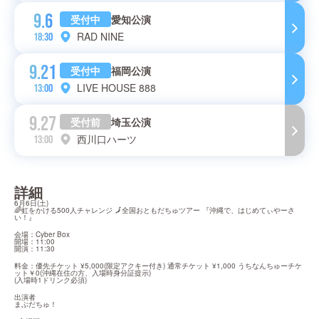
9.6
受付中
愛知公演
RAD NINE
18:30
9.21
受付中
福岡公演
LIVE HOUSE 888
13:00
9.27
受付前
埼玉公演
西川口ハーツ
13:00
詳細
6月6日(土)

🌈虹をかける500人チャレンジ 🗾全国おともだちゅツアー 『沖縄で、はじめてぃやーさ
い！』
会場：Cyber Box

開場：11:00

開演：11:30
料金：優先チケット ¥5,000(限定アクキー付き) 通常チケット ¥1,000 うちなんちゅーチケ
ット￥0(沖縄在住の方、入場時身分証提示)

(入場時1ドリンク必須)
出演者

まぶだちゅ！