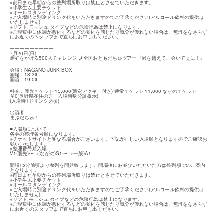
※前日また早朝からの整列場所取りは禁止とさせていただきます。

※小学生以上要チケット

※オールスタンディング

※ご入場時に別途ドリンク代をいただきますのでご了承ください(アルコール飲料の提供は
いたしません)

※リフト,モッシュ,ダイブなどの危険行為は禁止になります。

※ご観覧中に体調が悪化するなどの変化を感じたり気分が優れない場合は、無理をなさらず
にお近くのスタッフまで直ちにお申し出ください。
ーーーーーーーーー

7月20日(日)

🌈虹をかける500人チャレンジ 🗾全国おともだちゅツアー『峠を越えて、会いてぇに！』
会場：NAGANO JUNK BOX

開場：18:30

開演：19:00
料金：優先チケット ¥5,000(限定アクキー付き) 通常チケット ¥1,000 ながのチケット
￥0(長野県在住の方、入場時身分証提示)

(入場時1ドリンク必須)
出演者

まぶだちゅ！
■入場順について

各券の整理番号順になります。

※チケットサイトと異なる場合がございます。下記が正しい入場順となりますのでご確認お
願いいたします。

※整理番号順入場

V1(優先)〜→(ながの)S1〜→(一般)A1
開場15分前頃より整列を開始致します。開場後にお並びいただいた方は整列順でのご案内
となります。

※前日また早朝からの整列場所取りは禁止とさせていただきます。

※小学生以上要チケット

※オールスタンディング

※ご入場時に別途ドリンク代をいただきますのでご了承ください(アルコール飲料の提供は
いたしません)

※リフト,モッシュ,ダイブなどの危険行為は禁止になります。

※ご観覧中に体調が悪化するなどの変化を感じたり気分が優れない場合は、無理をなさらず
にお近くのスタッフまで直ちにお申し出ください。