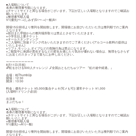
■入場順について

各券の整理番号順になります。

※チケットサイトと異なる場合がございます。下記が正しい入場順となりますのでご確認お
願いいたします。

※整理番号順入場

V1(優先)〜→(しみず)S1〜→(一般)A1
開場15分前頃より整列を開始致します。開場後にお並びいただいた方は整列順でのご案内
となります。

※前日また早朝からの整列場所取りは禁止とさせていただきます。

※小学生以上要チケット

※オールスタンディング

※ご入場時に別途ドリンク代をいただきますのでご了承ください(アルコール飲料の提供は
いたしません)

※リフト,モッシュ,ダイブなどの危険行為は禁止になります。

※ご観覧中に体調が悪化するなどの変化を感じたり気分が優れない場合は、無理をなさらず
にお近くのスタッフまで直ちにお申し出ください。
ーーーーーーーーー

8月11日(月祝)

🌈虹をかける500人チャレンジ 🗾全国おともだちゅツアー 『虹の途中経過。』
会場：柏ThumbUp

開場：12:30

開演：13:00
料金：優先チケット ¥5,000(集合チェキ(写メも可)) 通常チケット ¥1,000

(入場時1ドリンク必須)
出演者

まぶだちゅ！
■入場順について

各券の整理番号順になります。

※チケットサイトと異なる場合がございます。下記が正しい入場順となりますのでご確認お
願いいたします。

※整理番号順入場

V1(優先)→A1(一般)
開場15分前頃より整列を開始致します。開場後にお並びいただいた方は整列順でのご案内
となります。
