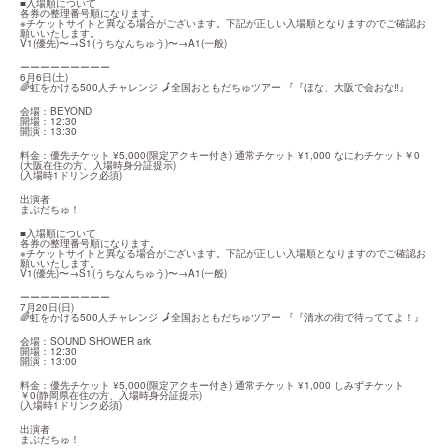
■入場順について

各券の整理番号順になります。

※チケットサイトと異なる場合がございます。下記が正しい入場順となりますのでご確認お
願いいたします。

V1(優先)〜→S1(うちなんちゅう)〜→A1(一般)
ーーーーーーーーー

6月6日(土)

🌈虹をかける500人チャレンジ 🗾全国おともだちゅツアー 『『ほな、大阪で会おな‼️』
会場：BEYOND

開場：12:30

開演：13:30
料金：優先チケット ¥5,000(限定アクキー付き) 通常チケット ¥1,000 なにわチケット￥0 
(大阪在住の方、入場時身分証提示)

(入場時1ドリンク必須)
出演者

まぶだちゅ！
■入場順について

各券の整理番号順になります。

※チケットサイトと異なる場合がございます。下記が正しい入場順となりますのでご確認お
願いいたします。

V1(優先)〜→S1(うちなんちゅう)〜→A1(一般)
ーーーーーーーーー

7月20日(日)

🌈虹をかける500人チャレンジ 🗾全国おともだちゅツアー 『『清水の街で待っててよ！』
会場：SOUND SHOWER ark

開場：12:30

開演：13:00
料金：優先チケット ¥5,000(限定アクキー付き) 通常チケット ¥1,000 しみずチケット
￥0(静岡県在住の方、入場時身分証提示)

(入場時1ドリンク必須)
出演者

まぶだちゅ！