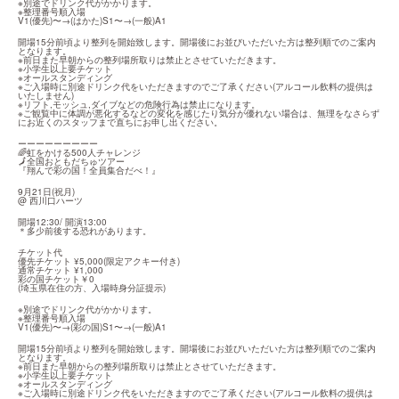
※別途でドリンク代がかかります。

※整理番号順入場

V1(優先)〜→(はかた)S1〜→(一般)A1
開場15分前頃より整列を開始致します。開場後にお並びいただいた方は整列順でのご案内
となります。

※前日また早朝からの整列場所取りは禁止とさせていただきます。

※小学生以上要チケット

※オールスタンディング

※ご入場時に別途ドリンク代をいただきますのでご了承ください(アルコール飲料の提供は
いたしません)

※リフト,モッシュ,ダイブなどの危険行為は禁止になります。

※ご観覧中に体調が悪化するなどの変化を感じたり気分が優れない場合は、無理をなさらず
にお近くのスタッフまで直ちにお申し出ください。
ーーーーーーーーー

🌈虹をかける500人チャレンジ

🗾全国おともだちゅツアー

『翔んで彩の国！全員集合だべ！』
9月21日(祝月)

@ 西川口ハーツ
開場12:30/ 開演13:00

＊多少前後する恐れがあります。
チケット代

優先チケット ¥5,000(限定アクキー付き)

通常チケット ¥1,000

彩の国チケット￥0

(埼玉県在住の方、入場時身分証提示)
※別途でドリンク代がかかります。

※整理番号順入場

V1(優先)〜→(彩の国)S1〜→(一般)A1
開場15分前頃より整列を開始致します。開場後にお並びいただいた方は整列順でのご案内
となります。

※前日また早朝からの整列場所取りは禁止とさせていただきます。

※小学生以上要チケット

※オールスタンディング

※ご入場時に別途ドリンク代をいただきますのでご了承ください(アルコール飲料の提供は