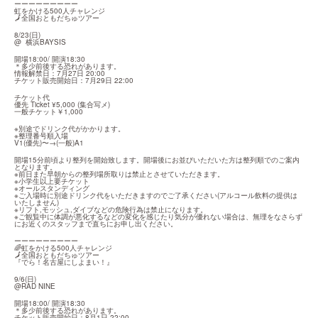
ーーーーーーーーー

虹をかける500人チャレンジ

🗾全国おともだちゅツアー
8/23(日)

@  横浜BAYSIS
開場18:00/ 開演18:30

＊多少前後する恐れがあります。

情報解禁日：7月27日 20:00

チケット販売開始日：7月29日 22:00
チケット代

優先 Ticket ¥5,000 (集合写メ)

一般チケット￥1,000
※別途でドリンク代がかかります。

※整理番号順入場

V1(優先)〜→(一般)A1
開場15分前頃より整列を開始致します。開場後にお並びいただいた方は整列順でのご案内
となります。

※前日また早朝からの整列場所取りは禁止とさせていただきます。

※小学生以上要チケット

※オールスタンディング

※ご入場時に別途ドリンク代をいただきますのでご了承ください(アルコール飲料の提供は
いたしません)

※リフト,モッシュ,ダイブなどの危険行為は禁止になります。

※ご観覧中に体調が悪化するなどの変化を感じたり気分が優れない場合は、無理をなさらず
にお近くのスタッフまで直ちにお申し出ください。
ーーーーーーーーー

🌈虹をかける500人チャレンジ

🗾全国おともだちゅツアー

『でら！名古屋にしよまい！』
9/6(日)

@RAD NINE
開場18:00/ 開演18:30

＊多少前後する恐れがあります。

チケット販売開始日：8月1日 22:00