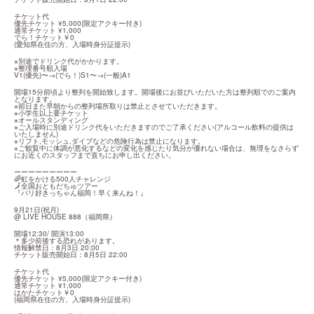
チケット代

優先チケット ¥5,000(限定アクキー付き)

通常チケット ¥1,000

でら！チケット￥0

(愛知県在住の方、入場時身分証提示)
※別途でドリンク代がかかります。

※整理番号順入場

V1(優先)〜→(でら！)S1〜→(一般)A1
開場15分前頃より整列を開始致します。開場後にお並びいただいた方は整列順でのご案内
となります。

※前日また早朝からの整列場所取りは禁止とさせていただきます。

※小学生以上要チケット

※オールスタンディング

※ご入場時に別途ドリンク代をいただきますのでご了承ください(アルコール飲料の提供は
いたしません)

※リフト,モッシュ,ダイブなどの危険行為は禁止になります。

※ご観覧中に体調が悪化するなどの変化を感じたり気分が優れない場合は、無理をなさらず
にお近くのスタッフまで直ちにお申し出ください。
ーーーーーーーーー

🌈虹をかける500人チャレンジ

🗾全国おともだちゅツアー

『バリ好きっちゃん福岡！早く来んね！』
9月21日(祝月)

@ LIVE HOUSE 888（福岡県）
開場12:30/ 開演13:00

＊多少前後する恐れがあります。

情報解禁日：8月3日 20:00

チケット販売開始日：8月5日 22:00
チケット代

優先チケット ¥5,000(限定アクキー付き)

通常チケット ¥1,000

はかたチケット￥0

(福岡県在住の方、入場時身分証提示)