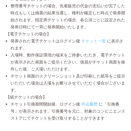
整理番号チケットの場合、先着販売の代金の支払いが完了した
時点もしくは抽選の結果当選し、権利が確定した時点で発券開
始されます。指定席チケットの場合、各公演ごとに設定された
発券日時にて一斉に発券開始いたします。
【電子チケットの場合】
発券された電子チケットはログイン後
チケット一覧
に表示さ
れます。
入場時、動作保証環境の端末をご持参いただき、電子チケット
が表示された画面をご提示ください。係員がチケット画面を操
作した後、ご入場いただけます。
チケット画面のスクリーンショット及び印刷した紙等をご提示
いただいた場合は入場をお断りさせていただく場合がございま
す。
【紙チケットの場合】
チケット引換期間開始後、ログイン後
申込履歴
に「引換番
号」が表示されます。引換番号を元に、対象のコンビニエンス
ストアにてチケットを受け取りすることができます