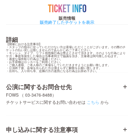
TICKET INFO
販売情報
販売終了したチケットを表示
詳細
【開催における注意事項】

・スタッフの指示に従っていただけない方は退場いただくことがございます。その際のチ
ケットの払い戻しは致しませんのであらかじめご了承ください。

・モッシュ、ダイブ、リフト他危険行為は禁止とさせて頂きます。そのような行為により
ケガ・事故等発生した場合は当事者同士で協議を頂き、主催者は関与致しかねます。

・過度な場所取り行為はご遠慮ください。

・お手荷物はロッカーをご利用ください。

・ご購入者様、ご本人様のご来場をしていただきますようにお願い致します。

・公演終了後、会場を出られた方は溜まらずに解散をお願い致します。

・出待ち、入り待ち等、近隣の方の迷惑になる行為はお辞め下さい。
公演に関するお問合せ先
FOWS （ 03-3476-8488）
チケットサービスに関するお問い合わせは
こちら
から
申し込みに関する注意事項