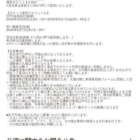
通常チケット￥4,500

※当日券は各部￥1,000 UPにて販売いたします。
【チケット販売スケジュール】

①FC会員先行(抽選)

2026年4月25日(土)20：00〜2026年5月1日(金)23：59まで
②一般販売(先着)

2026年5月7日(木)12：00〜
③当日券(各券種 ￥1,000 UPで販売致します。)

各日程当日案内致します。

※チケット販売後に残席があった場合に当日券の先着販売を行います。
【注意事項】

・本公演では声出し可能公演となっております。

・再⼊場は禁⽌となります。

・ご⼊場時、別途ドリンク代が必要となります。

・泥酔者の⼊場は不可となります。

・⼊場をお断り、ご退場頂く場合でもチケット代等の返⾦は⼀切致しません。

・急遽出演者の変更が発⽣する場合がございます。その際の返⾦対応はございませんので
予めご了承頂けますようご理解の程宜しくお願い致します。

・開場/開演は急遽変更となる場合がございます。

・来場者様の緊急連絡先の確保/管理のため、⼊場の際に来場者登録フォームに登録して頂
く可能性が場合ございます。

・発熱のある⽅は⼊場をお断りする場合がございます。

・LIVE 中の他のお客様への迷惑となる⾏為は禁⽌させていただいております。

・本イベントはチケット購入者ご本人のみ入場いただけます。代理入場や譲渡による入場
は固くお断りいたします。ご本人確認を行う場合がございますので、身分証明書をご持参
ください。その際、チケットの払い戻しは致しませんのでご了承ください。

・一脚や三脚など場所を大きく占領する機材の使用は不可となります。

・許可のない動画、写真等の撮影は禁止致します。

・入場順は全通チケット→中打ち付きチケット→一般チケットの順番になります
■以下⾏為にあたる⽅はご退場いただく場合がございます。

・スタッフの指⽰に従っていただけない⽅。

・LIVE 中のダイブ、リフト、モッシュ、その他お客様の迷惑となる⾏為を⾏う⽅。

・その他主催者が迷惑行為と判断した方。