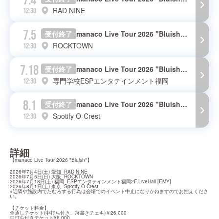
7.4
RAD NINE
12:30
7.5
受付終了
manaco Live Tour 2026 "Bluish" 大阪公演
ROCKTOWN
12:30
7.18
受付終了
manaco Live Tour 2026 "Bluish" 福岡公演
専門学校ESPエンタテインメント福岡
12:30
8.1
受付終了
manaco Live Tour 2026 "Bluish" 東京公演
Spotify O-Crest
12:30
詳細
【manaco Live Tour 2026 "Bluish"】
2026年7月4日(土) 愛知_RAD NINE

2026年7月5日(日) 大阪_ROCKTOWN

2026年7月18日(土) 福岡_ESPエンタテインメント福岡2F LiveHall [EMY]

2026年8月1日(土) 東京_Spotify O-Crest

※近隣や施設内でたむろする行為は会場でのイベント中止になりかねますのでお控えくださ
い。
【チケット料金】

全通しチケット(中打ち付き、落書きチェキ)￥26,000

中打ち付きチケット¥6,000
