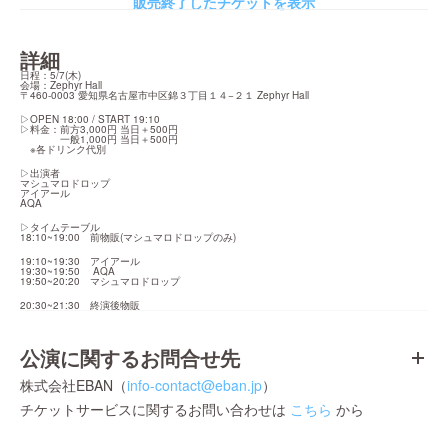
販売終了したチケットを表示
詳細
日程：5/7(木)

会場：Zephyr Hall

〒460-0003 愛知県名古屋市中区錦３丁目１４−２１ Zephyr Hall
▷OPEN 18:00 / START 19:10

▷料金：前方3,000円 当日＋500円

　　　　一般1,000円 当日＋500円

　※各ドリンク代別
▷出演者

マシュマロドロップ

アイアール

AQA
▷タイムテーブル

18:10~19:00　前物販(マシュマロドロップのみ)
19:10~19:30　アイアール

19:30~19:50 　AQA

19:50~20:20　マシュマロドロップ
20:30~21:30　終演後物販
公演に関するお問合せ先
株式会社EBAN（
info-contact@eban.jp
）
チケットサービスに関するお問い合わせは
こちら
から