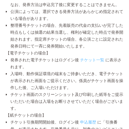
なお、発券方法は申込完了後に変更することはできません。
公演によっては、選択できる発券方法があらかじめ指定されて
いる場合があります。
整理番号チケットの場合、先着販売の代金の支払いが完了した
時点もしくは抽選の結果当選し、権利が確定した時点で発券開
始されます。指定席チケットの場合、各公演ごとに設定された
発券日時にて一斉に発券開始いたします。
【電子チケットの場合】
発券された電子チケットはログイン後
チケット一覧
に表示さ
れます。
入場時、動作保証環境の端末をご持参いただき、電子チケット
が表示された画面をご提示ください。係員がチケット画面を操
作した後、ご入場いただけます。
チケット画面のスクリーンショット及び印刷した紙等をご提示
いただいた場合は入場をお断りさせていただく場合がございま
す。
【紙チケットの場合】
チケット引換期間開始後、ログイン後
申込履歴
に「引換番
号」が表示されます。引換番号を元に、対象のコンビニエンス