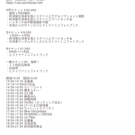
https://t-dv.com/miuzic15th
VIPチケット￥20,000

・最前１列目確約

・終演後出演者全員とステージ上でグループショット撮影

・終演後出演者全員とステージ上でハイタッチ会

・ハイタッチ会中動画撮影可能

・全員からのサイン入りヒストリーミニフォトブック
Sチケット￥9,000

・２列目〜４列目

・終演後出演者全員とステージ上でハイタッチ会

・出演者ランダムサイン入りヒストリーミニフォトブック
Aチケット¥1,000

・6列目〜11列目

・ヒストリーミニフォトブック
一般チケット¥0　無料！

・１２列目以降席

・自由席

・ヒストリーミニフォトブック
開場13:30　開演14:00

14:00-14:15 近藤薫

14:15-14:30ゆぴめあ

14:30-14:50 ルミ♡コード

14:50-15:05 梛木ユナハ

15:05-15:25 出口陽

15:25-15:40 麻倉ゆわ

15:40-15:50 調整時間

15:50-16:20 moZku（セッティング込み）

16:20-16:40 びーだまの地球儀

16:40-17:00 サイレントラプソディ

17:00-17:20 Nine chocolates

17:20-17:40 ROSARIO＋CROSS

17:40-18:00 no Filter

18:00-18:20 近藤薫

18:25-18:35 全員登壇

18:50-21:30 終演後特典会