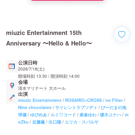
miuzic Entertainment 15th
Anniversary 〜Hello & Hello〜
公演日時
2026/7/18(土)
開場時刻
13:30
/ 開演時刻
14:00
会場
清水マリナート 大ホール
出演
miuzic Entertainment
/
ROSARIO+CROSS
/
no Filter
/
Nine chocolates
/
サイレントラプソディ
/
びーだまの地
球儀
/
ゆぴめあ
/
ルミ♡コード
/
麻倉ゆわ
/
梛木ユナハ
/
m
oZku
/
近藤薫
/
出口陽
/
エリカ・スパルサ