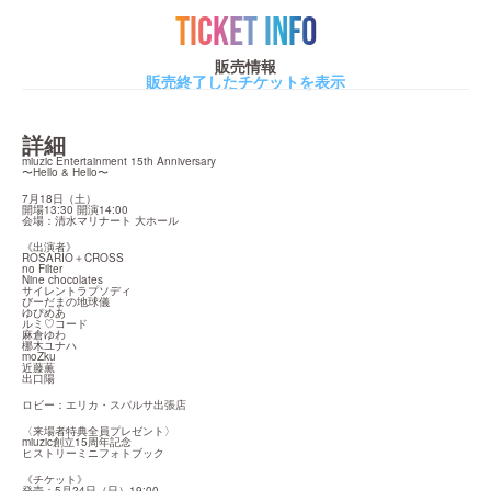
TICKET INFO
販売情報
販売終了したチケットを表示
詳細
miuzic Entertainment 15th Anniversary

〜Hello & Hello〜
7月18日（土）

開場13:30 開演14:00

会場：清水マリナート 大ホール
《出演者》

ROSARIO＋CROSS

no Filter

Nine chocolates

サイレントラプソディ

びーだまの地球儀

ゆぴめあ

ルミ♡コード

麻倉ゆわ

梛木ユナハ

moZku

近藤薫

出口陽
ロビー：エリカ・スパルサ出張店
〈来場者特典全員プレゼント〉

miuzic創立15周年記念

ヒストリーミニフォトブック
《チケット》
