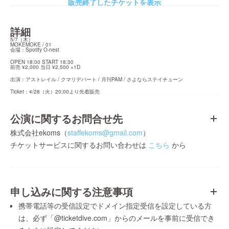
販売終了したチケットを表示
詳細
5/7（木）

MOKEMOKE / 01

会場：Spotify O-nest
OPEN 18:00 START 18:30

前売 ¥2,000 当日 ¥2,500 +1D
出演：アストレイル / クマリデパート / 月刊PAM / さよならステイチューン
Ticket：4/28（火）20:00より先着販売
公演に関するお問合せ先
株式会社ekoms（
staffekoms@gmail.com
）
チケットサービスに関するお問い合わせは
こちら
から
申し込みに関する注意事項
携帯電話等の受信設定でドメイン指定受信を設定している方
は、必ず「@ticketdive.com」からのメールを事前に受信でき