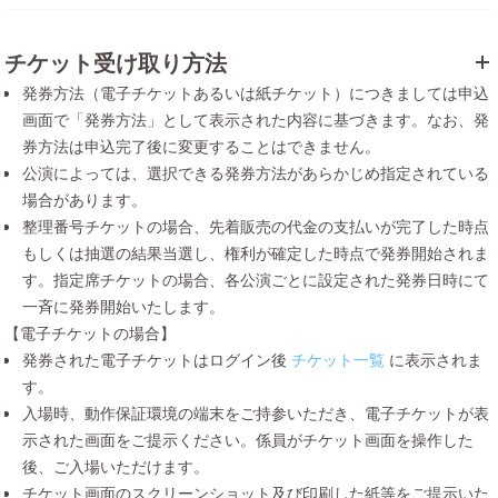
チケット受け取り方法
発券方法（電子チケットあるいは紙チケット）につきましては申込
画面で「発券方法」として表示された内容に基づきます。なお、発
券方法は申込完了後に変更することはできません。
公演によっては、選択できる発券方法があらかじめ指定されている
場合があります。
整理番号チケットの場合、先着販売の代金の支払いが完了した時点
もしくは抽選の結果当選し、権利が確定した時点で発券開始されま
す。指定席チケットの場合、各公演ごとに設定された発券日時にて
一斉に発券開始いたします。
【電子チケットの場合】
発券された電子チケットはログイン後
チケット一覧
に表示されま
す。
入場時、動作保証環境の端末をご持参いただき、電子チケットが表
示された画面をご提示ください。係員がチケット画面を操作した
後、ご入場いただけます。
チケット画面のスクリーンショット及び印刷した紙等をご提示いた