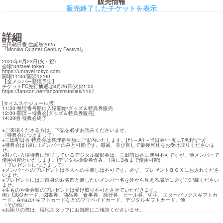
販売情報
販売終了したチケットを表示
詳細
三田萌日香 生誕祭2025

『Monika Quarter Century Festival』
2025年9月23日(火・祝)

https://unravel-tokyo.com
開場11:30/開演12:00

【全メンバー登壇予定】

https://fanicon.net/fancommunities/1107
[タイムスケジュール感]

11:30-整理番号順に入場開始/グッズ＆特典券販売

12:00-開演～特典会[グッズ＆特典券販売]

14:30頃 特典会終了
※ご来場くださる方は、下記を必ずお読みくださいませ。

〈特典会につきまして〉

※三田萌日香 特典会は整理番号順にご案内いたします。[F1～A1～当日券/一度に7名程ずつ]

※特典会は1度に1メンバーのみと可能です。毎回、並び直して最後尾札をお受け取りくださいま
せ。

※対バン入場特典に進呈しているデジタル撮影券は、三田萌日香に使用不可ですが、他メンバーで
使用可能といたします。(デジタル撮影券含み、1度に3枚まで使用可能)

〈プレゼントにつきまして〉

※メンバーへのプレゼントは本人への手渡しは不可です。必ず、プレゼントＢＯＸにお入れくださ
いませ。

※プレゼントにはご自身のお名前と渡したいメンバー名を外から見える場所に必ずご記載ください
ませ。

※生ものや金券類のプレゼントは受け取り不可とさせていただきます。

例）QUOカード、図書券、商品券、食事券、旅行券、ビール券、切手、スターバックスギフトカ
ード、Amazonギフトカードなどのプリペイドカード、デジタルギフトカード、他

〈その他〉

※お困りの際は、現地スタッフにお気軽にご相談くださいませ。