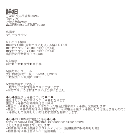
詳細
『花咲 ひみ生誕祭2026』

🗓6/17(水)

📍渋谷Milkyway

🕰️OPEN19:00/START19:30
出演者

マリークラウン
➤チケット情報

🎟️前方¥4,000(前方エリアあり）⚠️SOLD OUT

🎟️一般チケット¥2,000⚠️SOLD OUT

🎟️女性チケット¥1,000⚠️SOLD OUT

当日券若干数販売：￥2,500
➤入場順

前方▶︎一般▶︎女性▶︎当日券
➤販売スケジュール

先行抽選(前方/一般)：〜5/31(日)23:59

一般発売：6/1(月)20:00〜
➤女性専用エリアあり

一般エリアに女性専用エリアございます。

※前方エリアには女性エリアはございません。
◆◇◆生誕チェキ券について◆◇◆

生誕オリジナルデザインチェキ券となります

生誕チェキ券の有効期限は当日限り

※生誕チェキ券を使用し切れなかった場合は通常のチェキ券と交換致します

※生誕チェキ券の持ち帰りは可能ですが、その場合今後チェキ券としては使えませんのでチ
ェキ券として使用したい方は必ず交換をお願いします。
https://x.com/MRCR_info/status/2066355013476130920
くじは1会計10回までとなります

※動画券/写メ券は生誕オリジナルデザイン（使用後券の持ち帰り可能）

※動画券/写メ券は全メンバー使用可能
