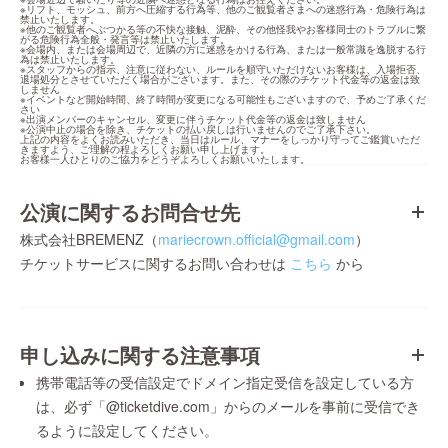
※リフト、モッシュ、前方へ圧縮する行為等、他のご観覧者さまへの迷惑行為・危険行為は
禁止いたします。

※他のご観覧者へぶつかる等の不快な接触、泥酔、その他怪我やお客様同士のトラブルに繋
がる危険行為全般・発言等は禁止いたします。

※会場内、または会場周辺で、近隣の方に迷惑をかける行為、または一般常識を逸脱する行
為は禁止いたします。

※スタッフからの指示、注意に従わない、ルールを順守いただけないお客様は、入場拒否、
退場処分とさせていただく場合がございます。また、その際のチケット代金等の返金は致
しません

※イベントなど開始時間、終了時間が変更になる可能性もございますので、予めご了承くだ
さい

※出演メンバーのキャンセル、変更に伴うチケット代金等の返金は致しません

※公演中止の場合を除き、チケットの払い戻しは行いませんのでご了承下さい。

上記の内容をよくお読みいただき、当日はルール、マナーをしっかり守ってご鑑賞いただ
きますよう、ご理解の程よろしくお願い申し上げます。

お客様一人ひとりのご協力をどうぞよろしくお願いいたします。
公演に関するお問合せ先
株式会社BREMENZ（
mariecrown.official@gmail.com
）
チケットサービスに関するお問い合わせは
こちら
から
申し込みに関する注意事項
携帯電話等の受信設定でドメイン指定受信を設定している方
は、必ず「@ticketdive.com」からのメールを事前に受信でき
るように設定してください。