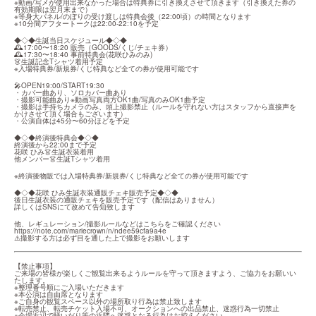
※動画/写メが使用出来なかった場合は特典券に引き換えさせて頂きます（引き換えた券の
有効期限は翌月末まで）

※等身大パネル/のぼりの受け渡しは特典会後（22:00頃）の時間となります

※10分間アフタートークは22:00-22:10を予定
◆◇◆生誕当日スケジュール◆◇◆

🕰️17:00〜18:20 販売（GOODS/くじ/チェキ券）

🕰️17:30〜18:40 事前特典会(花咲ひみのみ)

👗生誕記念Tシャツ着用予定

※入場特典券/新規券/くじ特典など全ての券が使用可能です
🎤OPEN19:00/START19:30

・カバー曲あり、ソロカバー曲あり

・撮影可能曲あり※動画写真両方OK1曲/写真のみOK1曲予定

・撮影は手持ちカメラのみ、頭上撮影禁止（ルールを守れない方はスタッフから直接声を
かけさせて頂く場合もございます）

・公演自体は45分〜60分ほどを予定
◆◇◆終演後特典会◆◇◆

終演後から22:00まで予定

花咲 ひみ👗生誕衣装着用

他メンバー👗生誕Tシャツ着用
※終演後物販では入場特典券/新規券/くじ特典など全ての券が使用可能です
◆◇◆花咲 ひみ生誕衣装通販チェキ販売予定◆◇◆

後日生誕衣装の通販チェキを販売予定です（配信はありません）

詳しくはSNSにて改めて告知致します
https://note.com/mariecrown/n/ndee59cfa9a4e
⚠️撮影する方は必ず目を通した上で撮影をお願いします
【禁止事項】

ご来場の皆様が楽しくご観覧出来るようルールを守って頂きますよう、ご協力をお願いい
たします。

※整理番号順にご入場いただきます

※本公演は自由席となります

※ご自身の観覧スペース以外の場所取り行為は禁止致します

※転売禁止、転売チケット入場不可、オークションへの出品禁止、迷惑行為一切禁止

※会場近辺で騒いだり等の近隣へ迷惑となる行為はお控えください。
