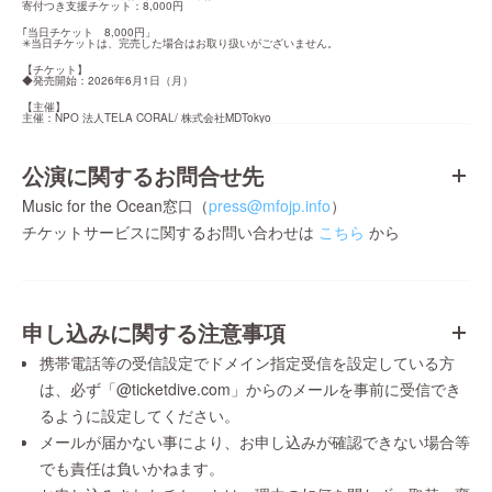
寄付つき支援チケット：8,000円
｢当日チケット　8,000円」

✳当日チケットは、完売した場合はお取り扱いがございません。
【チケット】

◆発売開始：2026年6月1日（月）
【主催】

主催：NPO 法人TELA CORAL/ 株式会社MDTokyo
公演に関するお問合せ先
Music for the Ocean窓口（
press@mfojp.info
）
チケットサービスに関するお問い合わせは
こちら
から
申し込みに関する注意事項
携帯電話等の受信設定でドメイン指定受信を設定している方
は、必ず「@ticketdive.com」からのメールを事前に受信でき
るように設定してください。
メールが届かない事により、お申し込みが確認できない場合等
でも責任は負いかねます。