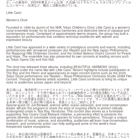
か』への参加や、2025年東京ドーム公演「久石譲×ロイヤルフィル スタジオジブリ フィル
ムコンサート」出演など、幅広く活動を続けている。
Little Carol
Women's Choir
Founded in 1996 by alumni of the NHK Tokyo Children's Choir, Little Carol is a women's 
vocal ensemble known for its luminous harmonies and distinctive blend of classical and 
contemporary music. Comprised of approximately twenty singers, the group has built a 
reputation for performances that combine technical excellence with warmth and 
expressive beauty.
Little Carol has appeared in a wide variety of prestigious concerts and events, including 
performances with renowned composer Joe Hisaishi and the New Japan Philharmonic, 
the Roppongi Hills Christmas Concert, and the United Nations Choir's Concert for Peace 
and Hope. The ensemble has also presented its own concerts at leading venues such 
as Tokyo Opera City and Kioi Hall.
The choir has released three albums, including BEAUTIFUL HARMONY (2022), 
recorded under the name Mai with Little Carol. Recent highlights include participation in 
The Boy and the Heron and appearances at major concert events such as the 2025 
Tokyo Dome performance Joe Hisaishi × Royal Philharmonic Orchestra Studio Ghibli Film 
Concert. Through its diverse artistic activities, Little Carol continues to bring its unique 
voice to audiences across Japan and beyond.
本公演には、海洋科学ジャーナリストのジュリ・バーウォルド博士が特別ゲストとして登
壇し、ホンジュラス・テラ湾で進められている絶滅危惧サンゴの保全活動についてお話し
いただきます。また、本公演は、テラ・コーラル（Tela Coral）が設立を進めるサンゴ・バ
イオバンクへの支援を目的としたチャリティーコンサートです。サンゴの貴重な遺伝資源
を未来へ受け継ぐための取り組みを、音楽とともにご紹介します。

Special guest Dr. Juli Berwald, science writer, ocean advocate, and coral conservation 
leader, will join the program to share the story of ongoing efforts to protect critically 
endangered corals in Tela Bay, Honduras. This concert also serves as a fundraiser 
supporting Tela Coral's Coral Biobank Initiative, a pioneering effort to preserve the 
genetic diversity of vulnerable coral species for future generations. Through a unique 
combination of music, science, and storytelling, audiences will learn how conservation, 
research, and community action can help safeguard some of the world's most 
threatened marine ecosystems.
さらに、本公演の司会は斎藤信子・クリアリー氏が務めます。斎藤氏は、日本とアメリカ
の文化交流に長年尽力してきた国際交流のスペシャリストであり、クロスカルチュラルコ