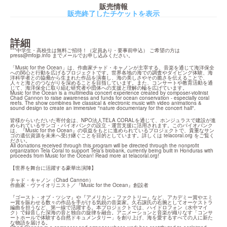
販売情報
販売終了したチケットを表示
詳細
***中学生・高校生は無料ご招待！（定員あり・要事前申込） ご希望の方は 
press@mfojp.info
 までメールでお申し込みください。
「Music for the Ocean」は、作曲家チャド・キャノンが主宰する、音楽を通じて海洋保全
への関心と行動を広げるプロジェクトです。世界各地の海での調査やダイビング体験、海
洋科学者との協働から生まれた作品を演奏し、海の美しさやその脆さを伝えることで、
人々と海とのつながりを深めることを目指しています。また、コンサートや教育活動を通
じて、海洋保全に取り組む研究者や団体への支援と理解の輪を広げています。

Music for the Ocean is a multimedia concert experience created by composer-violinist 
Chad Cannon to raise awareness and funds for ocean conservation - especially coral 
reefs. The show combines live classical & electronic music with video animations & 
sound design to create an immersive "nature documentary for the concert hall".
皆様からいただいた寄付金は、NPO法人TELA CORALを通じて、ホンジュラスで建設が進
められているサンゴ・バイオバンクの設立・運営支援に活用されます。このバイオバンク
は、『Music for the Ocean』の収益をもとに進められているプロジェクトで、貴重なサン
ゴの遺伝資源を未来へ受け継ぐことを目的としています。詳しくは telacoral.org をご覧く
ださい。

All donations received through this program will be directed through the nonprofit 
organization Tela Coral to support Tela's biobank, currently being built in Honduras with 
proceeds from Music for the Ocean! Read more at telacoral.org!
​【世界を舞台に活躍する豪華出演陣】
​​チャド・キャノン（Chad Cannon）

作曲家・ヴァイオリニスト／『Music for the Ocean』創設者
『ゴースト・オブ・ツシマ』や『アメリカン・ファクトリー』など、アカデミー賞やエミ
ー賞を賑わせる数々の作品を手がける気鋭の音楽家。久石譲氏の右腕としてオーケストラ
編曲を担うなど、第一線で活躍する。本プロジェクトでは、ハイドロフォン（水中マイ
ク）で録音した深海の音と独自の旋律を融合。アニメーションと音楽が織りなす「コンサ
ートホールで体験する自然ドキュメンタリー」を創り上げ、海を愛するすべての人に新た
な物語を届ける。
