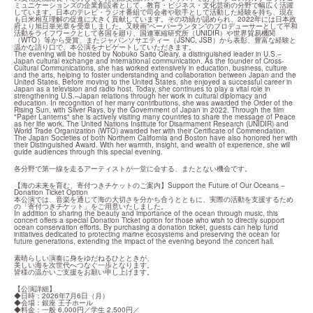
ミュニケーションズの企業創設者として、教育・ビジネス・文化芸術の分野で幅広く活躍
しています。日本のテレビ・ラジオ番組で司会者や歌手として活動した経験を持ち、現在
も日米相互理解の促進に大きく貢献しています。その功績が認められ、2022年には日本政
府より旭日単光章を受章しました。又映画“ペーパーランタン”のプロデューサーとして平和
活動をライフワークとして各国を廻り、国連軍縮研究所（UNIDIR）や世界貿易機関
（WTO）等から受賞、またジャパンソサエティー（JSNC, JSB）から表彰、豊富な経験と
温かな語り口で、本公演をナビゲートしていただきます。

The evening will be hosted by Nobuko Saito Cleary, a distinguished leader in U.S.–
Japan cultural exchange and international communication. As the founder of Cross-
Cultural Communications, she has worked extensively in education, business, culture 
and the arts, helping to foster understanding and collaboration between Japan and the 
United States. Before moving to the United States, she enjoyed a successful career in 
Japan as a television and radio host. Today, she continues to play a vital role in 
strengthening U.S.–Japan relations through her work in cultural diplomacy and 
education. In recognition of her many contributions, she was awarded the Order of the 
Rising Sun, with Silver Rays, by the Government of Japan in 2022. Through the film 
"Paper Lanterns" she is actively visiting many countries to share the message of Peace 
as her life work. The United Nations Institute for Disarmament Research (UNIDIR) and 
World Trade Organization (WTO) awarded her with their Certificate of Commendation. 
The Japan Societies of both Northern California and Boston have also honored her with 
their Distinguished Award. With her warmth, insight, and wealth of experience, she will 
guide audiences through this special evening.
各分野で第一線を走るアーティストが一堂に会する、またとない機会です。
​【海の未来を育む、寄付つきチケットのご案内】Support the Future of Our Oceans – 
Donation Ticket Option

​本公演では、音楽を通じて海の大切さを分かち合うとともに、実際の活動を支援するため
の「寄付つきチケット」をご用意いたしました。

In addition to sharing the beauty and importance of the ocean through music, this 
concert offers a special Donation Ticket option for those who wish to directly support 
ocean conservation efforts. By purchasing a donation ticket, guests can help fund 
initiatives dedicated to protecting marine ecosystems and preserving the ocean for 
future generations, extending the impact of the evening beyond the concert hall.
​素晴らしい演奏に身をゆだねるひとときが、

美しい海を次世代へつなぐ一歩となります。

皆様の温かいご支援をお願い申し上げます。
【公演詳細】

◆日時：2026年7月6日（月）

◆会場：銀座 王子ホール

◆料金：一般 6,000円／学生 2,500円／
