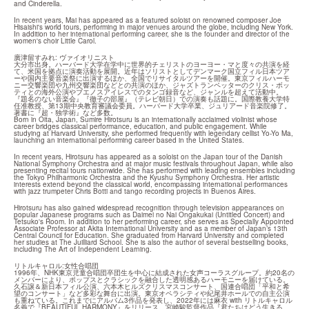
and Cinderella.
In recent years, Mai has appeared as a featured soloist on renowned composer Joe 
Hisaishi's world tours, performing in major venues around the globe, including New York. 
In addition to her international performing career, she is the founder and director of the 
women's choir Little Carol.
廣津留すみれ: ヴァイオリニスト

大分市出身。ハーバード大学在学中に世界的チェリストのヨーヨー・マと度々の共演を経
て、米国を拠点に演奏活動を展開。近年はソリストとしてデンマーク国立フィル日本ツア
ーや国内主要音楽祭に出演するほか、全国でリサイタルツアーを開催。東京フィルハーモ
ニー交響楽団や九州交響楽団などとの共演のほか、ジャズトランペッターのクリス・ボッ
ティとの海外公演やブエノスアイレスでのタンゴ録音など、ジャンルを超えて活動中。
『題名のない音楽会』『徹子の部屋』（テレビ朝日）での演奏も話題に。国際教養大学特
任准教授、第13期中央教育審議会委員。ハーバード大学卒業、ジュリアード音楽院修了。
著書に『超・独学術』など多数。　

Born in Oita, Japan, Sumire Hirotsuru is an internationally acclaimed violinist whose 
career bridges classical performance, education, and public engagement. While 
studying at Harvard University, she performed frequently with legendary cellist Yo-Yo Ma, 
launching an international performing career based in the United States.
In recent years, Hirotsuru has appeared as a soloist on the Japan tour of the Danish 
National Symphony Orchestra and at major music festivals throughout Japan, while also 
presenting recital tours nationwide. She has performed with leading ensembles including 
the Tokyo Philharmonic Orchestra and the Kyushu Symphony Orchestra. Her artistic 
interests extend beyond the classical world, encompassing international performances 
with jazz trumpeter Chris Botti and tango recording projects in Buenos Aires.
Hirotsuru has also gained widespread recognition through television appearances on 
popular Japanese programs such as Daimei no Nai Ongakukai (Untitled Concert) and 
Tetsuko's Room. In addition to her performing career, she serves as Specially Appointed 
Associate Professor at Akita International University and as a member of Japan’s 13th 
Central Council for Education. She graduated from Harvard University and completed 
her studies at The Juilliard School. She is also the author of several bestselling books, 
including The Art of Independent Learning.
リトルキャロル:女性合唱団

1996年、NHK東京児童合唱団卒団生を中心に結成された女声コーラスグループ。約20名の
メンバーにより、ポップスとクラシックを融合した透明感あるハーモニーを届けている。
久石譲＆新日本フィル公演、六本木ヒルズクリスマスコンサート、国連合唱団「平和と希
望のコンサート」など多彩な舞台に出演。東京オペラシティや紀尾井ホールでの自主公演
も重ねている。これまでにアルバム3作品を発表し、2022年には麻衣 with リトルキャロル
名義で『BEAUTIFUL HARMONY』をリリース。宮崎駿監督作品『君たちはどう生きる