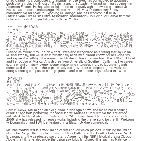
Chad Cannon is a composer and arranger whose work has contributed to acclaimed 
productions including Ghost of Tsushima and the Academy Award-winning documentary 
American Factory. He has also collaborated extensively with renowned composer Joe 
Hisaishi as an orchestral arranger. He received a News & Documentary Emmy 
nomination for his score to Exposing Muybridge, and has received 7 IFMCA 
(International Film Music Critics Association) nominations, including for Harbor from the 
Holocaust, featuring special guest artist Yo-Yo Ma.
​フェ・ウー（HUI WU）

ピアニスト

『ニューヨーク・タイムズ』紙から「輝かしい」と評され、『チャイナ・ミュージカル・
ウィークリー』誌で「期待の新星」と称される実力派ピアニスト。ジュリアード音楽院で
修士号、南カリフォルニア大学（USC）で音楽芸術博士号（DMA）を取得。室内楽から現
代音楽、バレエ作品との共演まで幅広く活動し、マシュー・オーコイン等、現代の注目作
曲家の作品を数多く演奏・録音する。確かな技術と深い音楽性で、多様な舞台を彩る注目
のアーティスト。

Praised as “brilliant” by The New York Times and recognized as a “rising star” by China 
Musical Weekly, Hui Wu is an internationally acclaimed pianist known for her versatility 
and expressive artistry. She earned her Master of Music degree from The Juilliard School 
and her Doctor of Musical Arts degree from University of Southern California. Her career 
spans chamber music, contemporary music, and interdisciplinary collaborations with 
dance and theater, and she is particularly recognized for championing the works of 
today's leading composers through performances and recordings around the world.
【特別共演】

麻衣:歌手

東京生まれ。2歳よりピアノを始め、4歳で映画『風の谷のナウシカ』劇中歌『ナウシカ・
レクイエム』を歌う。2005年よりソロ活動を本格化し、映画『トンマッコルへようこそ』
テーマ曲、日産スカイラインCM曲『I will be』などを発表。『崖の上のポニョ』イメージ
アルバム参加のほか、『ハリー・ポッターと死の秘宝 Part2』オープニングテーマ、『坂の
上の雲』主題歌『Stand Alone』を歌唱。ディズニー映画『マレフィセント』『シンデレ
ラ』では日本語詞も手がけた。近年は久石譲ワールドツアーにソリストとして参加し、ニ
ューヨーク公演など世界各地で活躍。女声合唱団リトルキャロル主宰。
Born in Tokyo, Mai began studying piano at the age of two and made her recording 
debut at age four, performing the vocal theme Nausicaä Requiem for the acclaimed 
animated film Nausicaä of the Valley of the Wind. Since launching her solo career in 
2005, she has released numerous works, including the theme song for the film Welcome 
to Dongmakgol and I Will Be, featured in a Nissan Skyline commercial.
Mai has contributed to a wide range of film and television projects, including the image 
album for Ponyo, the opening theme for Harry Potter and the Deathly Hallows – Part 2 
in Japan, and the celebrated song Stand Alone from the NHK historical drama Clouds 
Above the Hill. She also wrote the Japanese lyrics for Disney films such as Maleficent 