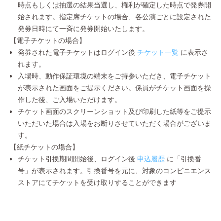
時点もしくは抽選の結果当選し、権利が確定した時点で発券開
始されます。指定席チケットの場合、各公演ごとに設定された
発券日時にて一斉に発券開始いたします。
【電子チケットの場合】
発券された電子チケットはログイン後
チケット一覧
に表示さ
れます。
入場時、動作保証環境の端末をご持参いただき、電子チケット
が表示された画面をご提示ください。係員がチケット画面を操
作した後、ご入場いただけます。
チケット画面のスクリーンショット及び印刷した紙等をご提示
いただいた場合は入場をお断りさせていただく場合がございま
す。
【紙チケットの場合】
チケット引換期間開始後、ログイン後
申込履歴
に「引換番
号」が表示されます。引換番号を元に、対象のコンビニエンス
ストアにてチケットを受け取りすることができます