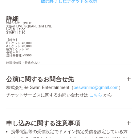
販売終了したチケットを表示
詳細
2026/2/21（WED）

大阪@ LIVE SQUARE 2nd LINE

OPEN  17:00

START 17:30
【料金】

Sチケット ¥5,000

Aチケット ¥3,000

後方チケット ¥0

各種＋1D

当日券各種 +¥500
終演後物販・特典会あり
公演に関するお問合せ先
株式会社Be Swan Entertainment（
beswaninc@gmail.com
）
チケットサービスに関するお問い合わせは
こちら
から
申し込みに関する注意事項
携帯電話等の受信設定でドメイン指定受信を設定している方