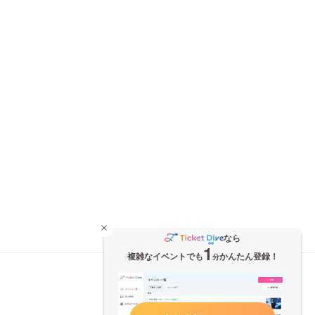
なら
1
複雑なイベントでも
かんたん登録！
分