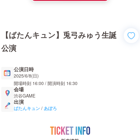
【ばたんキュン】兎弓みゅう生誕
公演
公演日時
2025/6/8(日)
開場時刻
16:00
/ 開演時刻
16:30
会場
渋谷GAME
出演
ばたんキュン
/
あぽろ
TICKET INFO