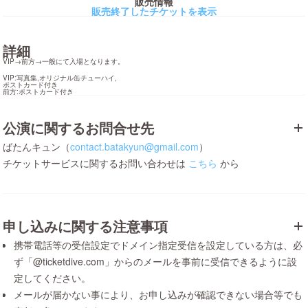
販売情報
販売終了したチケットを表示
詳細
VIP→前方→一般にて入場となります。
VIP:写真集,オリジナル缶チューハイ,

ポストカード付き

前方:ポストカード付き
公演に関するお問合せ先
ばたんキュン（
contact.batakyun@gmail.com
）
チケットサービスに関するお問い合わせは
こちら
から
申し込みに関する注意事項
携帯電話等の受信設定でドメイン指定受信を設定している方は、必
ず「@ticketdive.com」からのメールを事前に受信できるように設
定してください。
メールが届かない事により、お申し込みが確認できない場合等でも