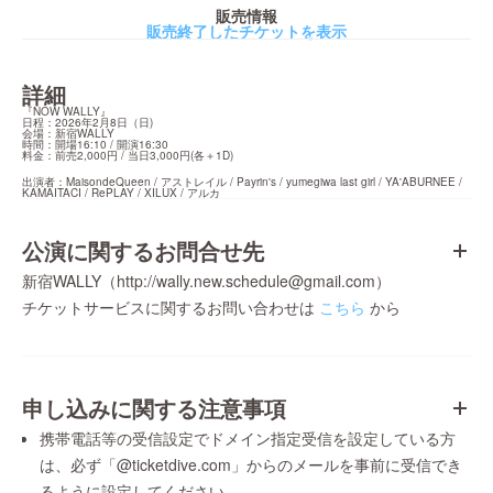
販売情報
販売終了したチケットを表示
詳細
『NOW WALLY』

日程：2026年2月8日（日)

会場：新宿WALLY

時間：開場16:10 / 開演16:30

料金：前売2,000円 / 当日3,000円(各＋1D)
出演者：MaisondeQueen / アストレイル / Payrin's / yumegiwa last girl / YA'ABURNEE / 
KAMAITACI / RePLAY / XILUX / アルカ
公演に関するお問合せ先
新宿WALLY（http://wally.new.schedule@gmail.com）
チケットサービスに関するお問い合わせは
こちら
から
申し込みに関する注意事項
携帯電話等の受信設定でドメイン指定受信を設定している方
は、必ず「@ticketdive.com」からのメールを事前に受信でき
るように設定してください。