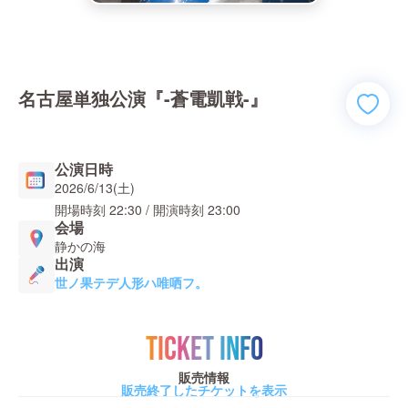
名古屋単独公演『-蒼電凱戦-』
公演日時
2026/6/13(土)
開場時刻
22:30
/ 開演時刻
23:00
会場
静かの海
出演
世ノ果テデ人形ハ唯哂フ。
TICKET INFO
販売情報
販売終了したチケットを表示