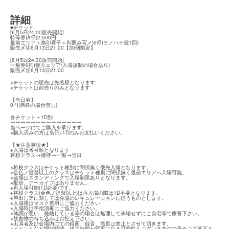
詳細
■チケット

[6月5日24:00販売開始]

特等券(A/B)2,500円

最前エリア＋烙印賽子＋A(囲み写メ)orB(ヨノハテ籤1回)

販売〆切6月13日21:00【30個限定】
[6月5日24:30販売開始]

一般券0円(後方エリア/入場規制の場合あり)

販売〆切6月13日21:00
※チケットの販売は先着順となります

※チケットは前売りのみとなります
【当日券】

0円(満枠の場合無し)
各チケット＋1D別

ーーーーーーーーーーーーーー

当ページにてご購入を承ります。

※購入済みの方は当日+1Dのみお支払いください。
【★注意事項★】

※入場は番号順となります

将校クラス→優待→一般→当日
※将校クラスはチケット種別に関係無く優先入場となります。

※金色ノ提督以上のクラスはチケット種別に関係無く最前エリアへ入場可能。

※会場はスタンディングで入場制限ありとなります。

※配信、アーカイブはありません。

※再入場可能(1D必要)です。

※将校クラス(金色ノ提督以上)は再入場の際は1D不要となります。

※声出し等に関しては会場のレギュレーションに従うものとします。

※入場後はマスク着用にご協力ください

※入場時は手指消毒にご協力ください。

※体調が悪い、発熱している等の場合は無理して来場せずにご自宅等で療養下さい。

※飲食物の持ち込みはお控え下さい。

※出演者及び会場内にての録画、録音、撮影は禁止とさせて頂きます。

※イベントなど開始時間、終了時間が変更になる可能性もございますので予めご了承下さ