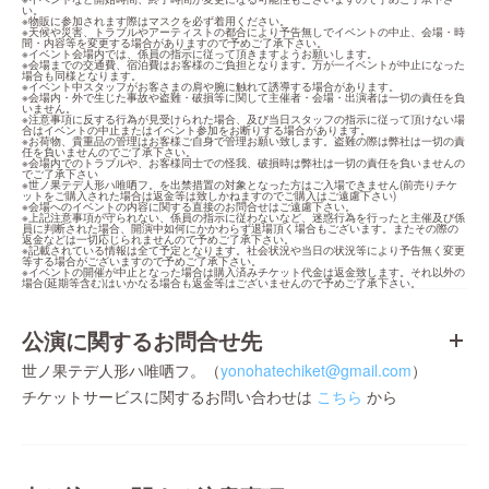
い。

※物販に参加されます際はマスクを必ず着用ください。

※天候や災害、トラブルやアーティストの都合により予告無しでイベントの中止、会場・時
間・内容等を変更する場合がありますので予めご了承下さい。

※イベント会場内では、係員の指示に従って頂きますようお願いします。

※会場までの交通費、宿泊費はお客様のご負担となります。万が一イベントが中止になった
場合も同様となります。

※イベント中スタッフがお客さまの肩や腕に触れて誘導する場合があります。

※会場内・外で生じた事故や盗難・破損等に関して主催者・会場・出演者は一切の責任を負
いません。

※注意事項に反する行為が見受けられた場合、及び当日スタッフの指示に従って頂けない場
合はイベントの中止またはイベント参加をお断りする場合があります。

※お荷物、貴重品の管理はお客様ご自身で管理お願い致します。盗難の際は弊社は一切の責
任を負いませんのでご了承下さい。

※会場内でのトラブルや、お客様同士での怪我、破損時は弊社は一切の責任を負いませんの
でご了承下さい

※世ノ果テデ人形ハ唯哂フ。を出禁措置の対象となった方はご入場できません(前売りチケ
ットをご購入された場合は返金等は致しかねますのでご購入はご遠慮下さい)

※会場へのイベントの内容に関する直接のお問合せはご遠慮下さい。

※上記注意事項が守られない、係員の指示に従わないなど、迷惑行為を行ったと主催及び係
員に判断された場合、開演中如何にかかわらず退場頂く場合もございます。またその際の
返金などは一切応じられませんので予めご了承下さい。

※記載されている情報は全て予定となります。社会状況や当日の状況等により予告無く変更
等する場合がございますので予めご了承下さい。

※イベントの開催が中止となった場合は購入済みチケット代金は返金致します。それ以外の
場合(延期等含む)はいかなる場合も返金等はございませんので予めご了承下さい。
公演に関するお問合せ先
世ノ果テデ人形ハ唯哂フ。（
yonohatechiket@gmail.com
）
チケットサービスに関するお問い合わせは
こちら
から