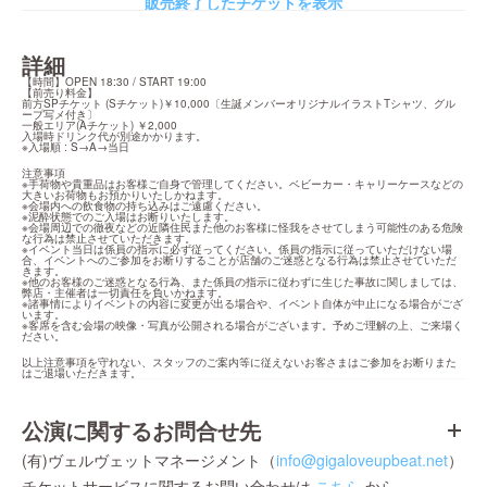
販売終了したチケットを表示
詳細
【時間】OPEN 18:30 / START 19:00

【前売り料金】

前方SPチケット (Sチケット)￥10,000〔生誕メンバーオリジナルイラストTシャツ、グル
ープ写メ付き〕

一般エリア(Aチケット) ￥2,000

入場時ドリンク代が別途かかります。

※入場順 : S→A→当日
注意事項

※手荷物や貴重品はお客様ご自身で管理してください。ベビーカー・キャリーケースなどの
大きいお荷物もお預かりいたしかねます。

※会場内への飲食物の持ち込みはご遠慮ください。

※泥酔状態でのご入場はお断りいたします。

※会場周辺での徹夜などの近隣住民また他のお客様に怪我をさせてしまう可能性のある危険
な行為は禁止させていただきます。

※イベント当日は係員の指示に必ず従ってください。係員の指示に従っていただけない場
合、イベントへのご参加をお断りすることが店舗のご迷惑となる行為は禁止させていただ
きます。

※他のお客様のご迷惑となる行為、また係員の指示に従わずに生じた事故に関しましては、
弊店・主催者は一切責任を負いかねます。

※諸事情によりイベントの内容に変更が出る場合や、イベント自体が中止になる場合がござ
います。

※客席を含む会場の映像・写真が公開される場合がございます。予めご理解の上、ご来場く
ださい。
以上注意事項を守れない、スタッフのご案内等に従えないお客さまはご参加をお断りまた
はご退場いただきます。
公演に関するお問合せ先
(有)ヴェルヴェットマネージメント（
info@gigaloveupbeat.net
）
チケットサービスに関するお問い合わせは
こちら
から