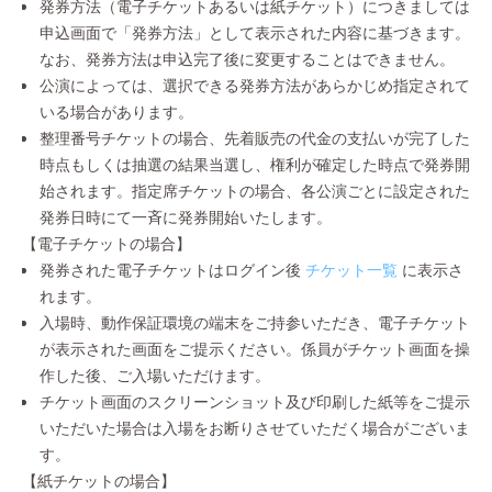
発券方法（電子チケットあるいは紙チケット）につきましては
申込画面で「発券方法」として表示された内容に基づきます。
なお、発券方法は申込完了後に変更することはできません。
公演によっては、選択できる発券方法があらかじめ指定されて
いる場合があります。
整理番号チケットの場合、先着販売の代金の支払いが完了した
時点もしくは抽選の結果当選し、権利が確定した時点で発券開
始されます。指定席チケットの場合、各公演ごとに設定された
発券日時にて一斉に発券開始いたします。
【電子チケットの場合】
発券された電子チケットはログイン後
チケット一覧
に表示さ
れます。
入場時、動作保証環境の端末をご持参いただき、電子チケット
が表示された画面をご提示ください。係員がチケット画面を操
作した後、ご入場いただけます。
チケット画面のスクリーンショット及び印刷した紙等をご提示
いただいた場合は入場をお断りさせていただく場合がございま
す。
【紙チケットの場合】